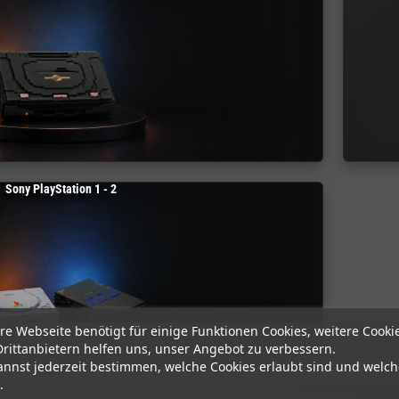
Sony PlayStation 1 - 2
re Webseite benötigt für einige Funktionen Cookies, weitere Cooki
Drittanbietern helfen uns, unser Angebot zu verbessern.
annst jederzeit bestimmen, welche Cookies erlaubt sind und welch
.
 gefunden
Sortiert nach:
Relevanz