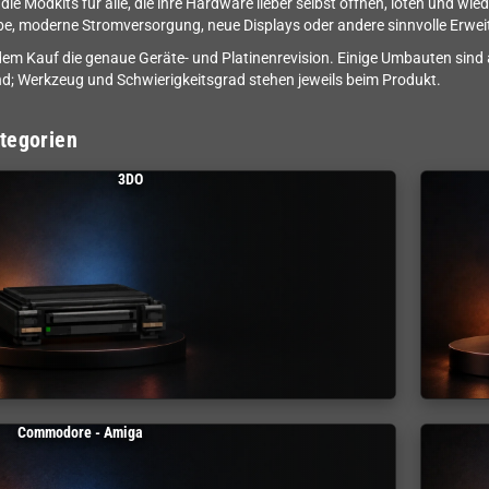
n die Modkits für alle, die ihre Hardware lieber selbst öffnen, löten und
e, moderne Stromversorgung, neue Displays oder andere sinnvolle Erwei
dem Kauf die genaue Geräte- und Platinenrevision. Einige Umbauten sind
d; Werkzeug und Schwierigkeitsgrad stehen jeweils beim Produkt.
tegorien
3DO
Commodore - Amiga