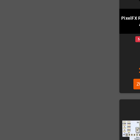
PixelFX 
N
Z