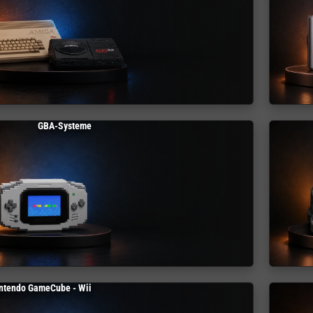
GBA-Systeme
ntendo GameCube - Wii