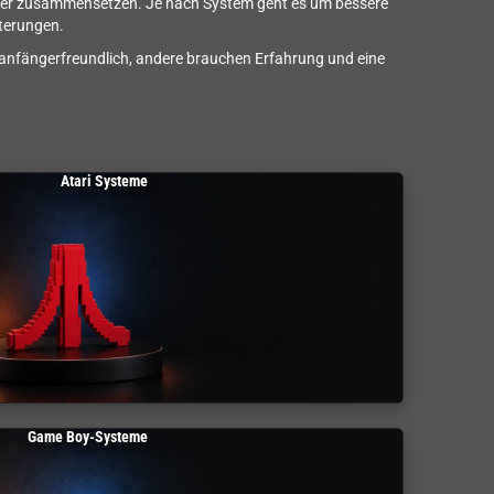
 wieder zusammensetzen. Je nach System geht es um bessere
terungen.
 anfängerfreundlich, andere brauchen Erfahrung und eine
Atari Systeme
Game Boy-Systeme