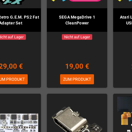
Retro G.E.M. PS2 Fat
SEGA MegaDrive 1
Atari
Adapter Set
CleanPower
US
icht auf Lager
Nicht auf Lager
29,00 €
19,00 €
UM PRODUKT
ZUM PRODUKT