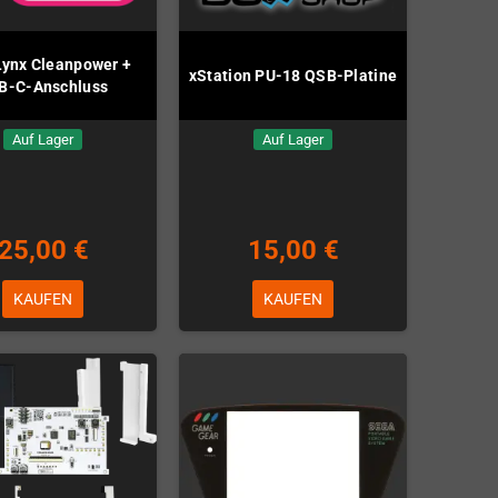
 Lynx Cleanpower +
xStation PU-18 QSB-Platine
B-C-Anschluss
Auf Lager
Auf Lager
25,00 €
15,00 €
KAUFEN
KAUFEN