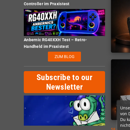
Controller im Praxistest
Anbernic RG40XXH Test – Retro-
Handheld im Praxistest
ZUM BLOG
Subscribe to our
Newsletter
Unse
von 
Du k
nicht
58 Artikel