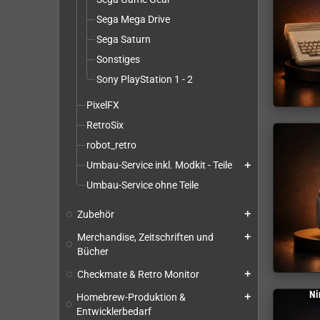
Sega Mega Drive
Sega Saturn
Sonstiges
Sony PlayStation 1 - 2
PixelFX
RetroSix
robot_retro
Umbau-Service inkl. Modkit - Teile
add
Umbau-Service ohne Teile
Zubehör
add
Merchandise, Zeitschriften und
add
Bücher
Checkmate & Retro Monitor
add
Ni
Homebrew-Produktion &
add
Entwicklerbedarf