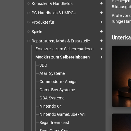
Hier liege
Konsolen & Handhelds
add
Bildausgab
PC-Handhelds & UMPCs
add
Prüfe vor 
ruhige Han
Produkte für
add
Spiele
add
Unterka
Reparaturen, Mods & Ersatzteile
add
Ersatzteile zum Selberreparieren
add
Modkits zum Selbereinbauen
add
3DO
Atari Systeme
Commodore - Amiga
Game Boy-Systeme
GBA-Systeme
Nintendo 64
Nintendo GameCube - Wii
Sega Dreamcast
Sega Game Gear