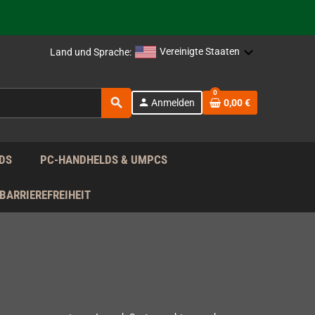
Vereinigte Staaten
Land und Sprache:
rag nach!
0
search
person
Anmelden
0,00 €
rag nach!
DS
PC-HANDHELDS & UMPCS
BARRIEREFREIHEIT