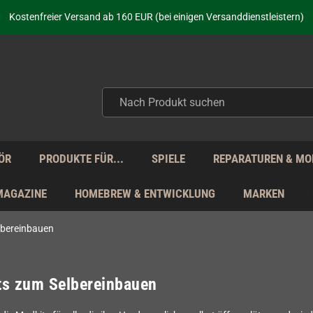
Kostenfreier Versand ab 160 EUR (bei einigen Versanddienstleistern)
Seit über 20 Jahren Deine Anlaufstelle für neue Retro-Hardware!
Täglicher Versand Mo - Fr aus Deutschland - zollfrei innerhalb der EU!
aufen nicht nur - wir KENNEN unsere Produkte. Du brauchst Hilfe? Dann f
Kostenfreier Versand ab 160 EUR (bei einigen Versanddienstleistern)
Seit über 20 Jahren Deine Anlaufstelle für neue Retro-Hardware!
Täglicher Versand Mo - Fr aus Deutschland - zollfrei innerhalb der EU!
aufen nicht nur - wir KENNEN unsere Produkte. Du brauchst Hilfe? Dann f
ÖR
PRODUKTE FÜR...
SPIELE
REPARATUREN & MO
MAGAZINE
HOMEBREW & ENTWICKLUNG
MARKEN
lbereinbauen
ts zum Selbereinbauen