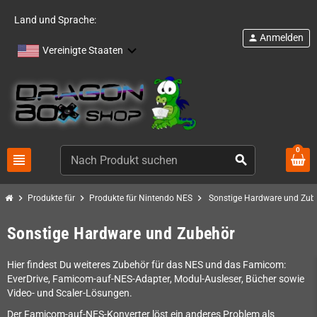
Land und Sprache:
Anmelden
person
Vereinigte Staaten
0
view_headline
search
chevron_right
chevron_right
chevron_right
Produkte für
Produkte für Nintendo NES
Sonstige Hardware und Zub
Sonstige Hardware und Zubehör
Hier findest Du weiteres Zubehör für das NES und das Famicom:
EverDrive, Famicom-auf-NES-Adapter, Modul-Ausleser, Bücher sowie
Video- und Scaler-Lösungen.
Der Famicom-auf-NES-Konverter löst ein anderes Problem als