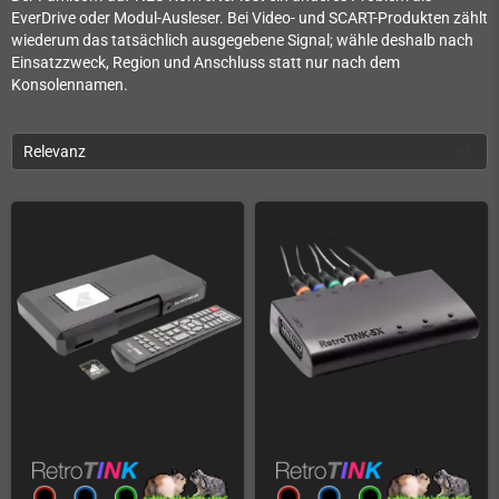
EverDrive oder Modul-Ausleser. Bei Video- und SCART-Produkten zählt
wiederum das tatsächlich ausgegebene Signal; wähle deshalb nach
Einsatzzweck, Region und Anschluss statt nur nach dem
Konsolennamen.
Relevanz