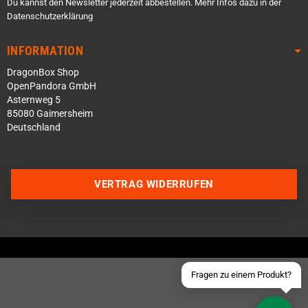
Du kannst den Newsletter jederzeit abbestellen. Mehr Infos dazu in der
Datenschutzerklärung
INFORMATION
DragonBox Shop
OpenPandora GmbH
Asternweg 5
85080 Gaimersheim
Deutschland
Über WhatsApp schreiben
Über Telegram schreiben
VERTRAG WIDERRUFEN
Discord Server beitreten
Facebook Messenger
Schick uns eine eMail
Fragen zu einem Produkt?