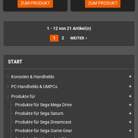
ZUM PRODUKT
ZUM PRODUKT
1 - 12 von 21 Artikel(n)
1
2
WEITER
navigate_next
START
Konsolen & Handhelds
add
PC-Handhelds & UMPCs
add
Produkte für
add
Produkte für Sega Mega Drive
add
Produkte für Sega Saturn
add
Produkte für Sega Dreamcast
add
Produkte für Sega Game Gear
add