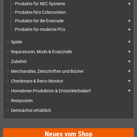
Produkte für NEC Systeme
add
Produkte fürs Colecovision
Produkte für die Evercade
add
Produkte für moderne PCs
add
Spiele
add
Reparaturen, Mods & Ersatzteile
add
Zubehör
add
Merchandise, Zeitschriften und Bücher
add
Checkmate & Retro Monitor
add
Homebrew-Produktion & Entwicklerbedarf
add
Restposten
Demnächst erhältlich
Neues vom Shop