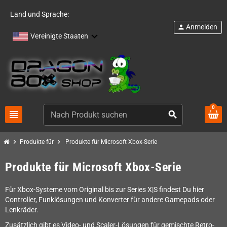
Land und Sprache:
Anmelden
person
Vereinigte Staaten
0
view_headline
search
chevron_right
chevron_right
Produkte für
Produkte für Microsoft Xbox-Serie
Produkte für Microsoft Xbox-Serie
Für Xbox-Systeme vom Original bis zur Series X|S findest Du hier
Controller, Funklösungen und Konverter für andere Gamepads oder
Lenkräder.
Zusätzlich gibt es Video- und Scaler-Lösungen für gemischte Retro-