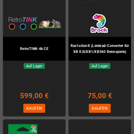
Ras1utionX (Lenkrad-Converter für
RetroTINK-4k CE
XB X|S/XB1/XB360 Rennspiele)
Auf Lager
Auf Lager
599,00 €
75,00 €
KAUFEN
KAUFEN