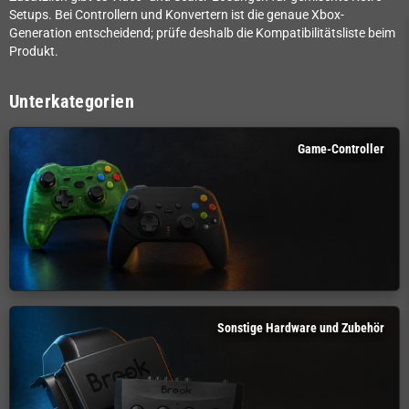
Setups. Bei Controllern und Konvertern ist die genaue Xbox-
Generation entscheidend; prüfe deshalb die Kompatibilitätsliste beim
Produkt.
Unterkategorien
Game-Controller
Sonstige Hardware und Zubehör