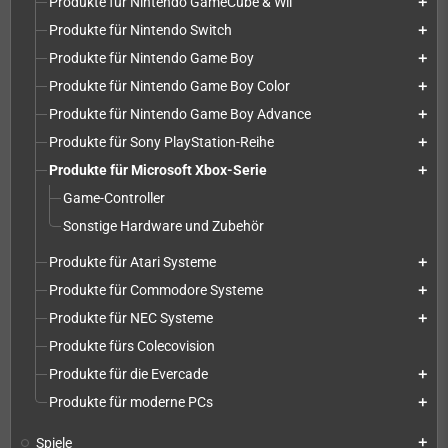
Produkte für Nintendo GameCube & Wii
add
Produkte für Nintendo Switch
add
Produkte für Nintendo Game Boy
add
Produkte für Nintendo Game Boy Color
add
Produkte für Nintendo Game Boy Advance
add
Produkte für Sony PlayStation-Reihe
add
Produkte für Microsoft Xbox-Serie
add
Game-Controller
Sonstige Hardware und Zubehör
Produkte für Atari Systeme
add
Produkte für Commodore Systeme
add
Produkte für NEC Systeme
add
Produkte fürs Colecovision
Produkte für die Evercade
add
Produkte für moderne PCs
add
Spiele
add