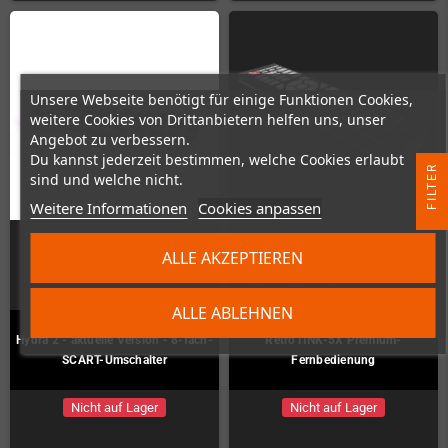
Unsere Webseite benötigt für einige Funktionen Cookies,
weitere Cookies von Drittanbietern helfen uns, unser
Angebot zu verbessern.
Du kannst jederzeit bestimmen, welche Cookies erlaubt
R
sind und welche nicht.
Weitere Informationen
Cookies anpassen
F
I
L
T
E
ALLE AKZEPTIEREN
ALLE ABLEHNEN
Hydra 2 - aktuelle Version - 8-fach-
RetroTINK-5X Premium-
SCART-Umschalter
Fernbedienung
Nicht auf Lager
Nicht auf Lager