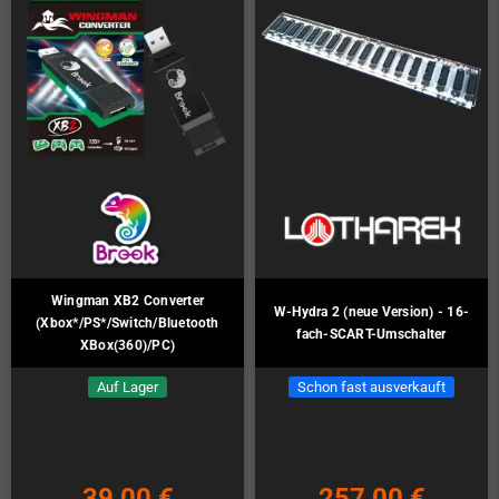
Wingman XB2 Converter
W-Hydra 2 (neue Version) - 16-
(Xbox*/PS*/Switch/Bluetooth
fach-SCART-Umschalter
XBox(360)/PC)
Auf Lager
Schon fast ausverkauft
39,00 €
257,00 €