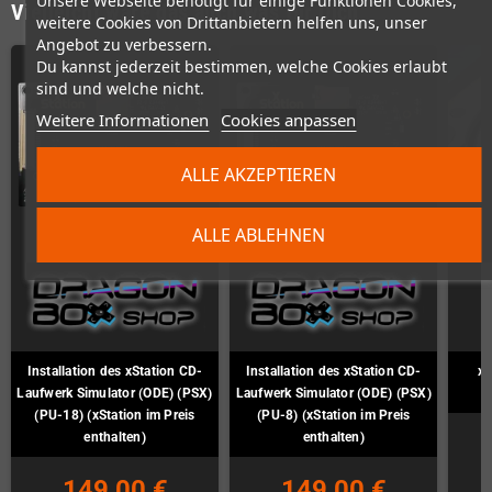
Unsere Webseite benötigt für einige Funktionen Cookies,
Vielleicht wäre das auch was für Dich
weitere Cookies von Drittanbietern helfen uns, unser
Angebot zu verbessern.
Du kannst jederzeit bestimmen, welche Cookies erlaubt
sind und welche nicht.
Weitere Informationen
Cookies anpassen
ALLE AKZEPTIEREN
ALLE ABLEHNEN
Installation des xStation CD-
Installation des xStation CD-
xS
Laufwerk Simulator (ODE) (PSX)
Laufwerk Simulator (ODE) (PSX)
(PU-18) (xStation im Preis
(PU-8) (xStation im Preis
enthalten)
enthalten)
149,00 €
149,00 €