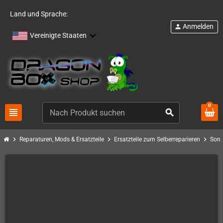
Land und Sprache:
Anmelden
person
Vereinigte Staaten
0
view_headline
search
chevron_right
chevron_right
chevron_right
Reparaturen, Mods & Ersatzteile
Ersatzteile zum Selberreparieren
Sony