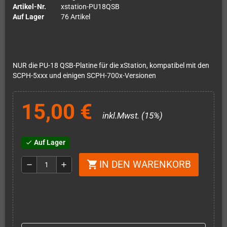
Artikel-Nr.
xstation-PU18QSB
Auf Lager
76 Artikel
NUR die PU-18 QSB-Platine für die xStation, kompatibel mit den
SCPH-5xxx und einigen SCPH-700x-Versionen
15,00 €
inkl.Mwst. (15%)
Auf Lager
check
IN DEN WARENKORB
shopping_cart
remove
add