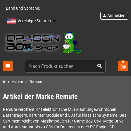
Land und Sprache:
Anmelden
person
Vereinigte Staaten
0
view_headline
search
chevron_right
chevron_right
Marken
Remute
Artikel der Marke Remute
Remute veröffentlicht elektronische Musik auf ungewöhnlichen
Datenträgern, darunter Module und CDs für klassische Systeme. Das
Sortiment reicht von Musikmodulen für Game Boy, C64, Mega Drive
und Atari Jaguar bis zu CDs für Dreamcast oder PC Engine CD.