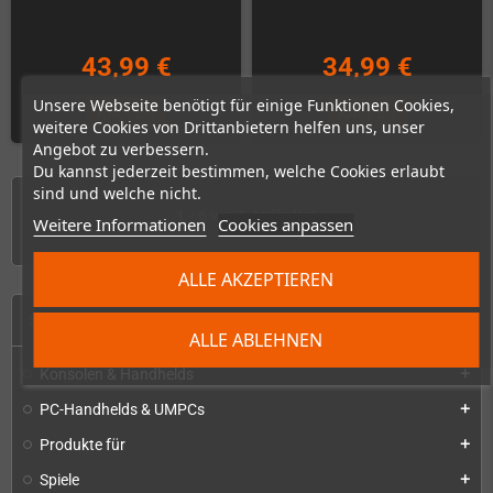
43,99 €
34,99 €
Unsere Webseite benötigt für einige Funktionen Cookies,
KAUFEN
KAUFEN
weitere Cookies von Drittanbietern helfen uns, unser
Angebot zu verbessern.
Du kannst jederzeit bestimmen, welche Cookies erlaubt
sind und welche nicht.
1 - 6 von 6 Artikel(n)
Weitere Informationen
Cookies anpassen
ALLE AKZEPTIEREN
START
ALLE ABLEHNEN
Konsolen & Handhelds
add
PC-Handhelds & UMPCs
add
Produkte für
add
Spiele
add