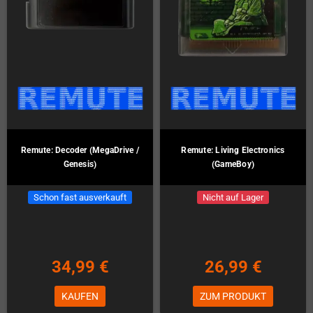
Remute: Decoder (MegaDrive /
Remute: Living Electronics
Genesis)
(GameBoy)
Schon fast ausverkauft
Nicht auf Lager
34,99 €
26,99 €
KAUFEN
ZUM PRODUKT