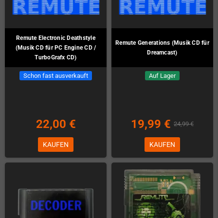
Remute Electronic Deathstyle
Remute Generations (Musik CD für
(Musik CD für PC Engine CD /
Dreamcast)
TurboGrafx CD)
Schon fast ausverkauft
Auf Lager
22,00 €
19,99 €
24,99 €
KAUFEN
KAUFEN