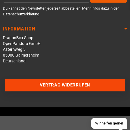
Du kannst den Newsletter jederzeit abbestellen. Mehr Infos dazu in der
Datenschutzerklärung
INFORMATION
DragonBox Shop
OpenPandora GmbH
Asternweg 5
85080 Gaimersheim
Deutschland
Über WhatsApp schreiben
Über Telegram schreiben
VERTRAG WIDERRUFEN
Discord Server beitreten
Facebook Messenger
Schick uns eine eMail
Wir helfen gerne!