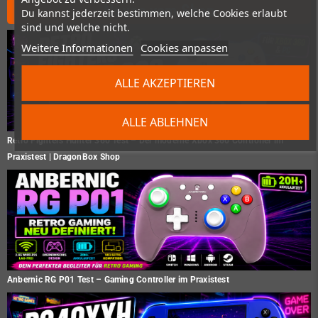
Neues vom Shop
Du kannst jederzeit bestimmen, welche Cookies erlaubt
sind und welche nicht.
Weitere Informationen
Cookies anpassen
ALLE AKZEPTIEREN
ALLE ABLEHNEN
Retro Fighters Hunter 360 Test – Der moderne Xbox 360 Controller im
Praxistest | DragonBox Shop
Anbernic RG P01 Test – Gaming Controller im Praxistest