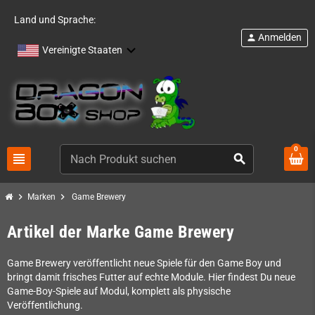
Land und Sprache:
Anmelden
person
Vereinigte Staaten
0
view_headline
search
chevron_right
chevron_right
Marken
Game Brewery
Artikel der Marke Game Brewery
Game Brewery veröffentlicht neue Spiele für den Game Boy und
bringt damit frisches Futter auf echte Module. Hier findest Du neue
Game-Boy-Spiele auf Modul, komplett als physische
Veröffentlichung.