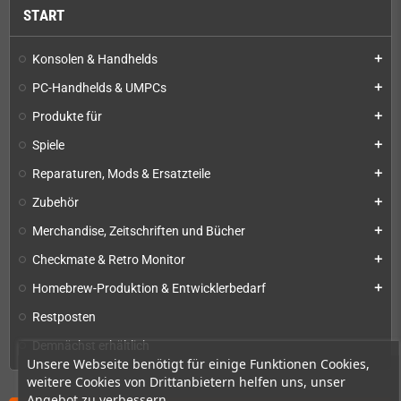
START
Konsolen & Handhelds
add
PC-Handhelds & UMPCs
add
Produkte für
add
Spiele
add
Reparaturen, Mods & Ersatzteile
add
Zubehör
add
Merchandise, Zeitschriften und Bücher
add
Checkmate & Retro Monitor
add
Homebrew-Produktion & Entwicklerbedarf
add
Restposten
Demnächst erhältlich
Unsere Webseite benötigt für einige Funktionen Cookies,
weitere Cookies von Drittanbietern helfen uns, unser
Angebot zu verbessern.