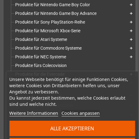
Produkte für Nintendo Game Boy Color
add
Produkte für Nintendo Game Boy Advance
add
Produkte für Sony PlayStation-Reihe
add
Produkte für Microsoft Xbox-Serie
add
Produkte für Atari Systeme
add
Produkte für Commodore Systeme
add
Produkte für NEC Systeme
add
Produkte fürs Colecovision
Produkte für die Evercade
add
Unsere Webseite benötigt für einige Funktionen Cookies,
Produkte für moderne PCs
add
weitere Cookies von Drittanbietern helfen uns, unser
Angebot zu verbessern.
Spiele
add
Du kannst jederzeit bestimmen, welche Cookies erlaubt
sind und welche nicht.
Reparaturen, Mods & Ersatzteile
add
Weitere Informationen
Cookies anpassen
Zubehör
add
Merchandise, Zeitschriften und Bücher
add
ALLE AKZEPTIEREN
Checkmate & Retro Monitor
add