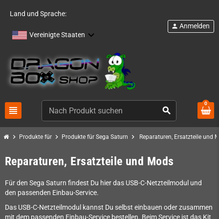
Land und Sprache:
Anmelden
person
Vereinigte Staaten
0
view_headline
search
chevron_right
chevron_right
chevron_right
Produkte für
Produkte für Sega Saturn
Reparaturen, Ersatzteile und 
Reparaturen, Ersatzteile und Mods
Für den Sega Saturn findest Du hier das USB-C-Netzteilmodul und
den passenden Einbau-Service.
Das USB-C-Netzteilmodul kannst Du selbst einbauen oder zusammen
mit dem passenden Einbau-Service bestellen. Beim Service ist das Kit