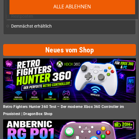
ALLE ABLEHNEN
Homebrew-Produktion & Entwicklerbedarf
add
Restposten
Demnächst erhältlich
Neues vom Shop
Retro Fighters Hunter 360 Test – Der moderne Xbox 360 Controller im
Praxistest | DragonBox Shop