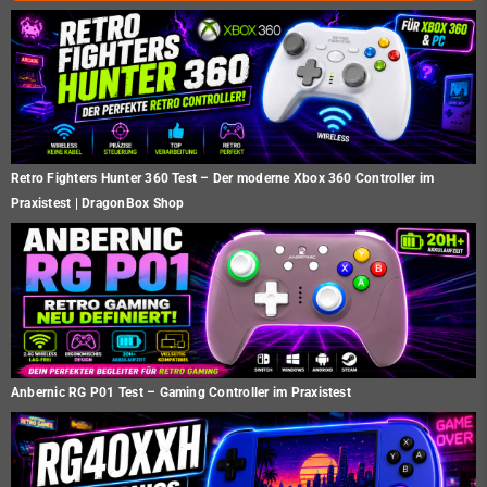
Retro Fighters Hunter 360 Test – Der moderne Xbox 360 Controller im
Praxistest | DragonBox Shop
Anbernic RG P01 Test – Gaming Controller im Praxistest