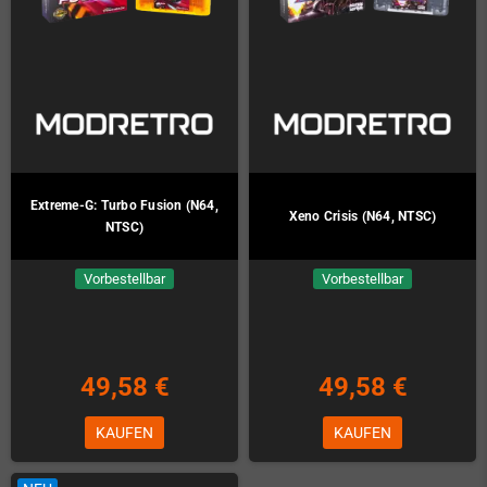
Extreme-G: Turbo Fusion (N64,
Xeno Crisis (N64, NTSC)
NTSC)
Vorbestellbar
Vorbestellbar
49,58 €
49,58 €
KAUFEN
KAUFEN