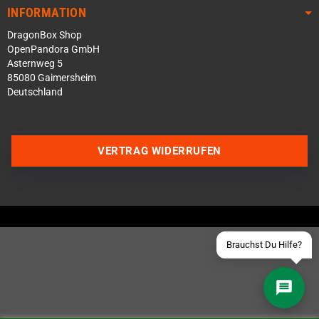
INFORMATION
DragonBox Shop
OpenPandora GmbH
Asternweg 5
85080 Gaimersheim
Deutschland
Über WhatsApp schreiben
Über Telegram schreiben
VERTRAG WIDERRUFEN
Discord Server beitreten
Facebook Messenger
Schick uns eine eMail
Brauchst Du Hilfe?