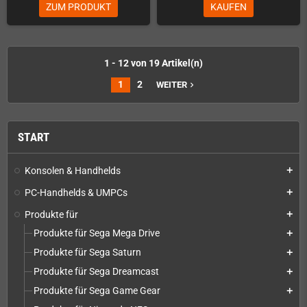
ZUM PRODUKT
KAUFEN
1 - 12 von 19 Artikel(n)
1
2
WEITER
navigate_next
START
Konsolen & Handhelds
add
PC-Handhelds & UMPCs
add
Produkte für
add
Produkte für Sega Mega Drive
add
Produkte für Sega Saturn
add
Produkte für Sega Dreamcast
add
Produkte für Sega Game Gear
add