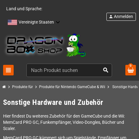
Land und Sprache:
Anmelden
person
Vereinigte Staaten
0
view_headline
search
chevron_right
chevron_right
chevron_right
Produkte für
Produkte für Nintendo GameCube & Wii
Sonstige Hardw
Sonstige Hardware und Zubehör
Hier findest Du weiteres Zubehör für den GameCube und die Wii:
MemCard PRO GC, Funkempfänger, Video-Dongles, Bücher und
Scaler.
MemCard PRO GC kümmert sich um Spielstände, Empfänger um