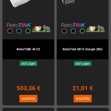
RetroTINK-4k CE
RetroTink HD15 Dongle (Wii)
Auf Lager
Auf Lager
503,36 €
21,01 €
KAUFEN
KAUFEN