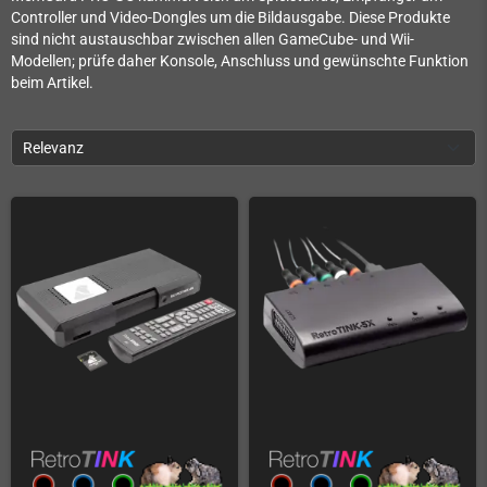
Controller und Video-Dongles um die Bildausgabe. Diese Produkte
sind nicht austauschbar zwischen allen GameCube- und Wii-
Modellen; prüfe daher Konsole, Anschluss und gewünschte Funktion
beim Artikel.
Relevanz