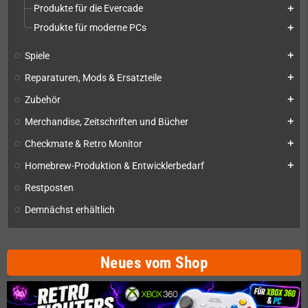
Produkte für die Evercade
add
Produkte für moderne PCs
add
Spiele
add
Reparaturen, Mods & Ersatzteile
add
Zubehör
add
Merchandise, Zeitschriften und Bücher
add
Checkmate & Retro Monitor
add
Homebrew-Produktion & Entwicklerbedarf
add
Restposten
Demnächst erhältlich
Neues vom Shop