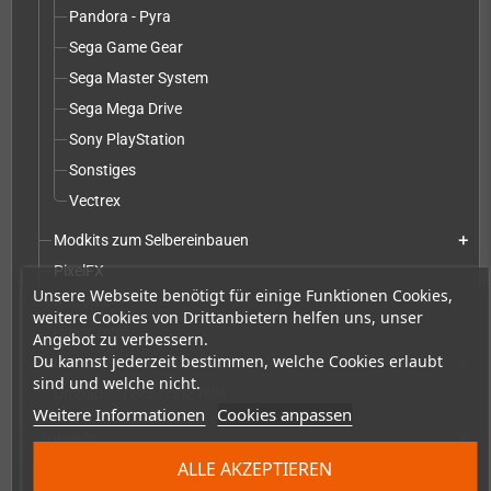
Pandora - Pyra
Sega Game Gear
Sega Master System
Sega Mega Drive
Sony PlayStation
Sonstiges
Vectrex
Modkits zum Selbereinbauen
add
PixelFX
Unsere Webseite benötigt für einige Funktionen Cookies,
RetroSix
weitere Cookies von Drittanbietern helfen uns, unser
robot_retro
Angebot zu verbessern.
Du kannst jederzeit bestimmen, welche Cookies erlaubt
Umbau-Service inkl. Modkit - Teile
add
sind und welche nicht.
Umbau-Service ohne Teile
Weitere Informationen
Cookies anpassen
Zubehör
add
ALLE AKZEPTIEREN
Merchandise, Zeitschriften und Bücher
add