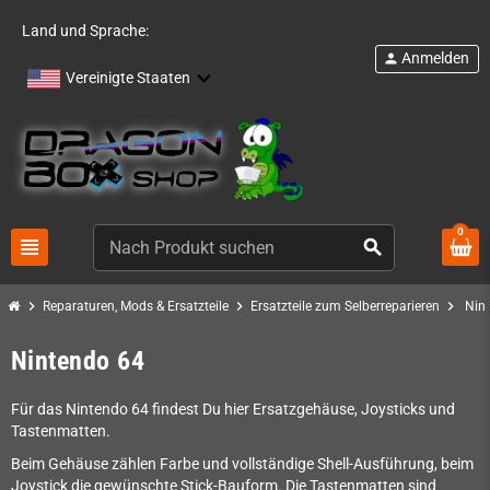
Land und Sprache:
Anmelden
person
Vereinigte Staaten
0
view_headline
search
chevron_right
chevron_right
chevron_right
Reparaturen, Mods & Ersatzteile
Ersatzteile zum Selberreparieren
Nin
Nintendo 64
Für das Nintendo 64 findest Du hier Ersatzgehäuse, Joysticks und
Tastenmatten.
Beim Gehäuse zählen Farbe und vollständige Shell-Ausführung, beim
Joystick die gewünschte Stick-Bauform. Die Tastenmatten sind