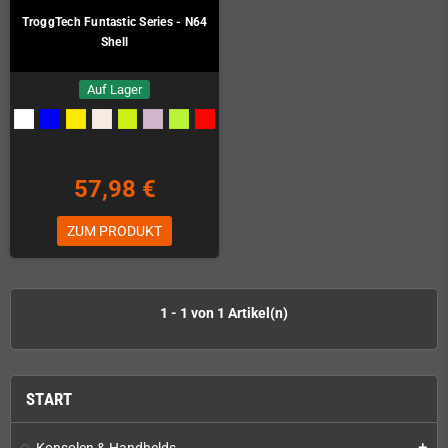
TroggTech Funtastic Series - N64
Shell
Auf Lager
57,98 €
ZUM PRODUKT
1 - 1 von 1 Artikel(n)
START
Konsolen & Handhelds
add