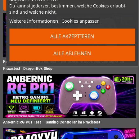
Neues vom Shop
Du kannst jederzeit bestimmen, welche Cookies erlaubt
sind und welche nicht.
Weitere Informationen
Cookies anpassen
ALLE AKZEPTIEREN
ALLE ABLEHNEN
Retro Fighters Hunter 360 Test – Der moderne Xbox 360 Controller im
Praxistest | DragonBox Shop
Anbernic RG P01 Test – Gaming Controller im Praxistest