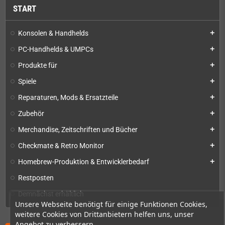
START
Konsolen & Handhelds
add
PC-Handhelds & UMPCs
add
Produkte für
add
Spiele
add
Reparaturen, Mods & Ersatzteile
add
Zubehör
add
Merchandise, Zeitschriften und Bücher
add
Checkmate & Retro Monitor
add
Homebrew-Produktion & Entwicklerbedarf
add
Restposten
Demnächst erhältlich
Unsere Webseite benötigt für einige Funktionen Cookies,
weitere Cookies von Drittanbietern helfen uns, unser
Angebot zu verbessern.