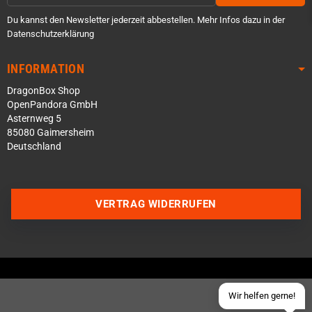
Du kannst den Newsletter jederzeit abbestellen. Mehr Infos dazu in der
Datenschutzerklärung
INFORMATION
DragonBox Shop
OpenPandora GmbH
Asternweg 5
85080 Gaimersheim
Deutschland
Über WhatsApp schreiben
Über Telegram schreiben
VERTRAG WIDERRUFEN
Discord Server beitreten
Facebook Messenger
Schick uns eine eMail
Wir helfen gerne!