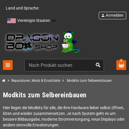
Land und Sprache:
Anmelden
person
Vereinigte Staaten
0
view_headline
search
chevron_right
chevron_right
Reparaturen, Mods & Ersatzteile
Modkits zum Selbereinbauen
Modkits zum Selbereinbauen
Hier liegen die Modkits für alle, die ihre Hardware lieber selbst öffnen,
löten und wieder zusammensetzen. Je nach System geht es um
bessere Bildausgabe, moderne Stromversorgung, neue Displays oder
andere sinnvolle Erweiterungen.