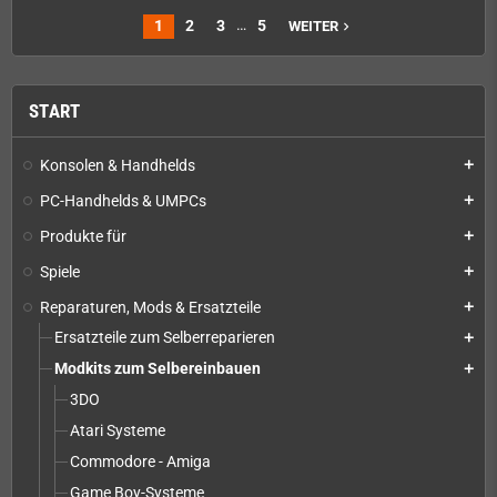
…
1
2
3
5
WEITER
navigate_next
START
Konsolen & Handhelds
add
PC-Handhelds & UMPCs
add
Produkte für
add
Spiele
add
Reparaturen, Mods & Ersatzteile
add
Ersatzteile zum Selberreparieren
add
Modkits zum Selbereinbauen
add
3DO
Atari Systeme
Commodore - Amiga
Game Boy-Systeme