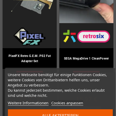
PixelFX Retro G.E.M. PS2 Fat
SEGA MegaDrive 1 CleanPower
Adapter Set
Nicht auf Lager
Nicht auf Lager
Unsere Webseite benötigt für einige Funktionen Cookies,
weitere Cookies von Drittanbietern helfen uns, unser
Angebot zu verbessern.
Du kannst jederzeit bestimmen, welche Cookies erlaubt
sind und welche nicht.
24,37 €
15,97 €
Weitere Informationen
Cookies anpassen
ZUM PRODUKT
ZUM PRODUKT
ALLE AKZEPTIEREN