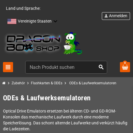
Land und Sprache:
Anmelden
person
Vereinigte Staaten
0
view_headline
search
chevron_right
chevron_right
chevron_right
Zubehör
Flashkarten & ODEs
ODEs & Laufwerksemulatoren
ODEs & Laufwerksemulatoren
Optical Drive Emulators ersetzen bei älteren CD- und GD-ROM-
Konsolen das mechanische Laufwerk durch eine moderne
Speicherlösung. Das schont alternde Laufwerke und verkürzt häufig
die Ladezeiten.