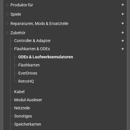
Produkte für
add
Spiele
add
Reparaturen, Mods & Ersatzteile
add
Zubehör
add
Controller & Adapter
add
Flashkarten & ODEs
add
ODEs & Laufwerksemulatoren
Flashkarten
EverDrives
RetroHQ
Kabel
Modul-Ausleser
Netzteile
Sonstiges
Speicherkarten