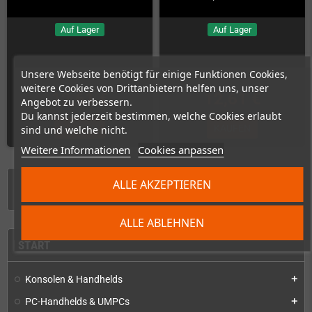
Auf Lager
Auf Lager
Unsere Webseite benötigt für einige Funktionen Cookies,
weitere Cookies von Drittanbietern helfen uns, unser
12,61 €
12,61 €
Angebot zu verbessern.
Du kannst jederzeit bestimmen, welche Cookies erlaubt
KAUFEN
KAUFEN
sind und welche nicht.
Weitere Informationen
Cookies anpassen
ALLE AKZEPTIEREN
1 - 8 von 8 Artikel(n)
ALLE ABLEHNEN
START
Konsolen & Handhelds
add
PC-Handhelds & UMPCs
add