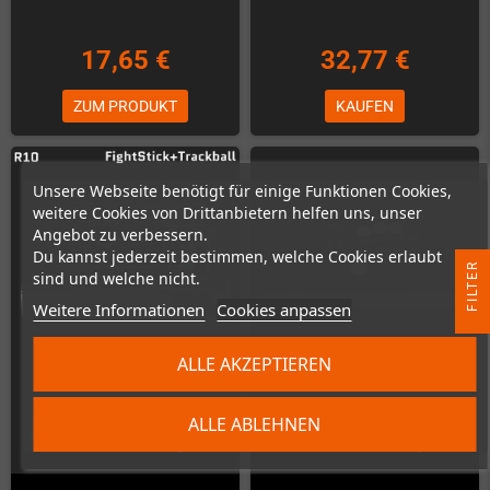
17,65 €
32,77 €
ZUM PRODUKT
KAUFEN
Unsere Webseite benötigt für einige Funktionen Cookies,
weitere Cookies von Drittanbietern helfen uns, unser
Angebot zu verbessern.
Du kannst jederzeit bestimmen, welche Cookies erlaubt
R
sind und welche nicht.
Weitere Informationen
Cookies anpassen
F
I
L
T
E
ALLE AKZEPTIEREN
ALLE ABLEHNEN