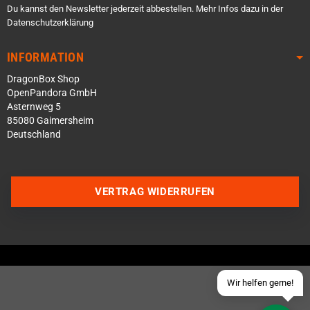
Du kannst den Newsletter jederzeit abbestellen. Mehr Infos dazu in der
Datenschutzerklärung
INFORMATION
DragonBox Shop
OpenPandora GmbH
Asternweg 5
85080 Gaimersheim
Deutschland
Über WhatsApp schreiben
Über Telegram schreiben
VERTRAG WIDERRUFEN
Discord Server beitreten
Facebook Messenger
Schick uns eine eMail
Wir helfen gerne!