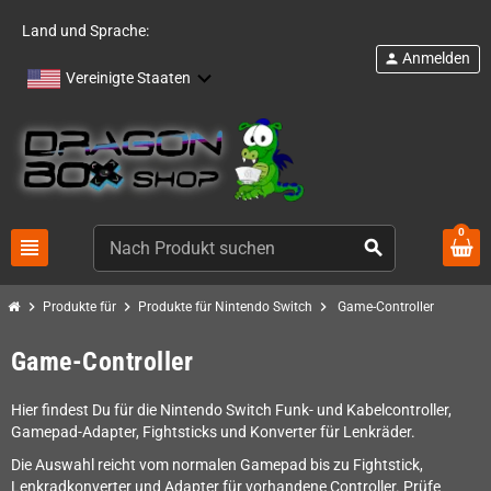
Land und Sprache:
Anmelden
person
Vereinigte Staaten
0
view_headline
search
chevron_right
chevron_right
chevron_right
Produkte für
Produkte für Nintendo Switch
Game-Controller
Game-Controller
Hier findest Du für die Nintendo Switch Funk- und Kabelcontroller,
Gamepad-Adapter, Fightsticks und Konverter für Lenkräder.
Die Auswahl reicht vom normalen Gamepad bis zu Fightstick,
Lenkradkonverter und Adapter für vorhandene Controller. Prüfe