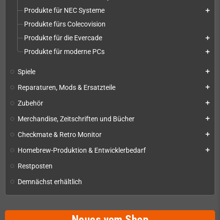
Produkte für NEC Systeme
add
Produkte fürs Colecovision
Produkte für die Evercade
add
Produkte für moderne PCs
add
Spiele
add
Reparaturen, Mods & Ersatzteile
add
Zubehör
add
Merchandise, Zeitschriften und Bücher
add
Checkmate & Retro Monitor
add
Homebrew-Produktion & Entwicklerbedarf
add
Restposten
Demnächst erhältlich
Neues vom Shop