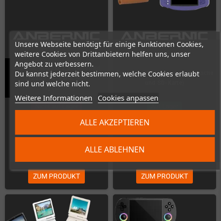
Unsere Webseite benötigt für einige Funktionen Cookies,
weitere Cookies von Drittanbietern helfen uns, unser
Angebot zu verbessern.
Anbernic RG28xx 2,8" Handheld
Du kannst jederzeit bestimmen, welche Cookies erlaubt
Anbernic RG34xx (inkl. Tragetasche
(128GB SD-Karte, inkl.
sind und welche nicht.
und SD-Karte)
Tragetasche)
Weitere Informationen
Cookies anpassen
Nicht auf Lager
Auf Lager
ALLE AKZEPTIEREN
ALLE ABLEHNEN
51,43 €
71,43 €
71,43 €
ZUM PRODUKT
ZUM PRODUKT