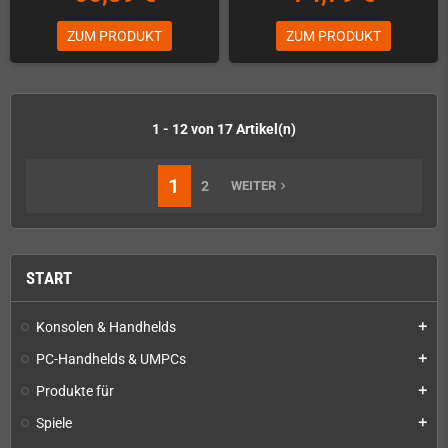
ZUM PRODUKT
ZUM PRODUKT
1 - 12 von 17 Artikel(n)
1
2
WEITER
navigate_next
START
Konsolen & Handhelds
add
PC-Handhelds & UMPCs
add
Produkte für
add
Spiele
add