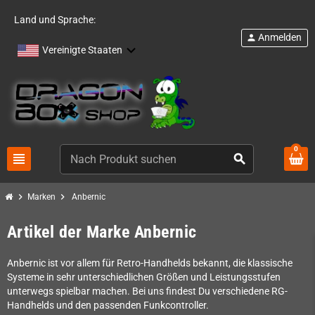
Land und Sprache:
Anmelden
person
Vereinigte Staaten
0
view_headline
search
chevron_right
chevron_right
Marken
Anbernic
Artikel der Marke Anbernic
Anbernic ist vor allem für Retro-Handhelds bekannt, die klassische
Systeme in sehr unterschiedlichen Größen und Leistungsstufen
unterwegs spielbar machen. Bei uns findest Du verschiedene RG-
Handhelds und den passenden Funkcontroller.