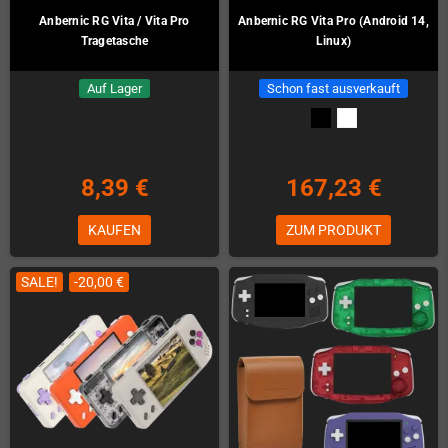
Anbernic RG Vita / Vita Pro
Anbernic RG Vita Pro (Android 14,
Tragetasche
Linux)
Auf Lager
Schon fast ausverkauft
8,39 €
167,23 €
KAUFEN
ZUM PRODUKT
SALE!
-20,00 €