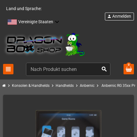
Land und Sprache:
Anmelden
person
Vereinigte Staaten
0
view_headline
search
chevron_right
chevron_right
chevron_right
chevron_right
Konsolen & Handhelds
Handhelds
Anbernic
Anbernic RG 35xx Pro 