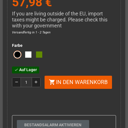
57,98 €
If you are living outside of the EU, import
taxes might be charged. Please check this
with your government
Versandfertig in 1 - 2 Tagen
Farbe
Auf Lager
check
IN DEN WARENKORB
shopping_cart
remove
add
BESTANDSALARM AKTIVIEREN