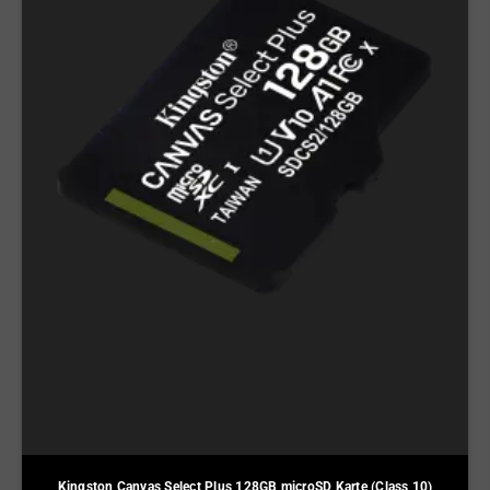
Kingston Canvas Select Plus 128GB microSD Karte (Class 10)