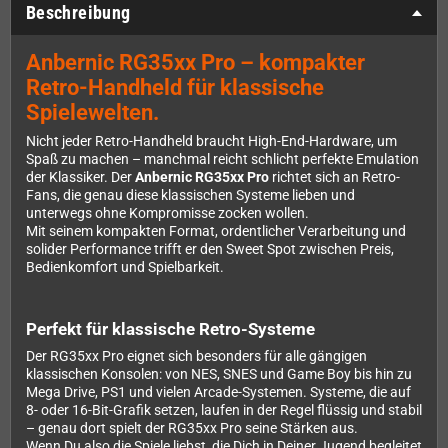
Beschreibung
Anbernic RG35xx Pro – kompakter
Retro-Handheld für klassische
Spielewelten.
Nicht jeder Retro-Handheld braucht High-End-Hardware, um
Spaß zu machen – manchmal reicht schlicht perfekte Emulation
der Klassiker. Der
Anbernic RG35xx Pro
richtet sich an Retro-
Fans, die genau diese klassischen Systeme lieben und
unterwegs ohne Kompromisse zocken wollen.
Mit seinem kompakten Format, ordentlicher Verarbeitung und
solider Performance trifft er den Sweet Spot zwischen Preis,
Bedienkomfort und Spielbarkeit.
Perfekt für klassische Retro-Systeme
Der RG35xx Pro eignet sich besonders für alle gängigen
klassischen Konsolen: von NES, SNES und Game Boy bis hin zu
Mega Drive, PS1 und vielen Arcade-Systemen. Systeme, die auf
8- oder 16-Bit-Grafik setzen, laufen in der Regel flüssig und stabil
– genau dort spielt der RG35xx Pro seine Stärken aus.
Wenn Du also die Spiele liebst, die Dich in Deiner Jugend begleitet