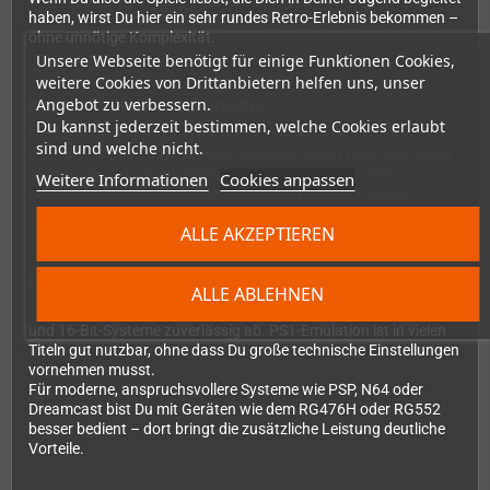
haben, wirst Du hier ein sehr rundes Retro-Erlebnis bekommen –
ohne unnötige Komplexität.
Unsere Webseite benötigt für einige Funktionen Cookies,
weitere Cookies von Drittanbietern helfen uns, unser
Angebot zu verbessern.
Kompakt, leicht und intuitiv
Du kannst jederzeit bestimmen, welche Cookies erlaubt
Der Handheld liegt gut in der Hand, die Tasten sind sauber
sind und welche nicht.
positioniert und das klassische Control-Layout fühlt sich sofort
vertraut an. Für lange Sessions ist das kompakte Gerät
Weitere Informationen
Cookies anpassen
angenehm zu benutzen – gerade, wenn Du von größeren
Android-Handhelds oder Multi-Screen-Geräten kommst.
ALLE AKZEPTIEREN
Leistung in der Praxis
ALLE ABLEHNEN
Leistungstechnisch deckt der RG35xx Pro alle klassischen 8-
und 16-Bit-Systeme zuverlässig ab. PS1-Emulation ist in vielen
Titeln gut nutzbar, ohne dass Du große technische Einstellungen
vornehmen musst.
Für moderne, anspruchsvollere Systeme wie PSP, N64 oder
Dreamcast bist Du mit Geräten wie dem RG476H oder RG552
besser bedient – dort bringt die zusätzliche Leistung deutliche
Vorteile.