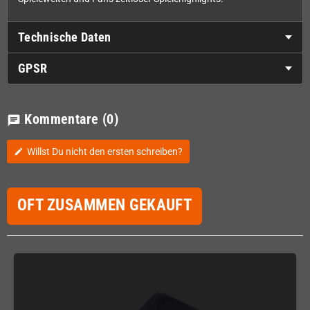
Technische Daten
GPSR
Kommentare
(0)
chat
Willst Du nicht den ersten schreiben?
edit
OFT ZUSAMMEN GEKAUFT