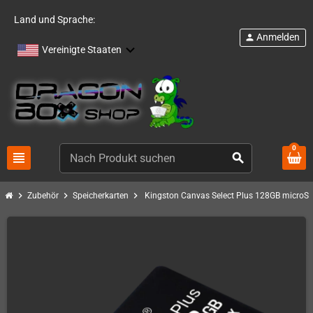
Land und Sprache:
Anmelden
person
Vereinigte Staaten
0
view_headline
search
chevron_right
chevron_right
chevron_right
Zubehör
Speicherkarten
Kingston Canvas Select Plus 128GB microSD