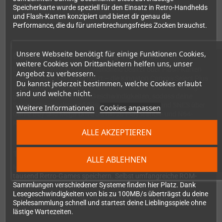
Speicherkarte wurde speziell für den Einsatz in Retro-Handhelds
und Flash-Karten konzipiert und bietet dir genau die
Performance, die du für unterbrechungsfreies Zocken brauchst.
Unsere Webseite benötigt für einige Funktionen Cookies,
Optimiert für Retro-Gaming-Hardware
weitere Cookies von Drittanbietern helfen uns, unser
Egal ob du einen Anbernic Handheld besitzt oder Flash-Karten
Angebot zu verbessern.
für klassische Konsolen nutzt – die Kingston Canvas Select Plus
Du kannst jederzeit bestimmen, welche Cookies erlaubt
liefert zuverlässige Kompatibilität. Die Class 10 Zertifizierung
sind und welche nicht.
garantiert konstant hohe Geschwindigkeiten, sodass deine
Spiele schnell laden und flüssig laufen. Von NES und SNES über
Weitere Informationen
Cookies anpassen
Game Boy und Mega Drive bis hin zu PlayStation- und N64-
Klassikern – alles läuft butterweich.
ALLE AKZEPTIEREN
128GB für deine gesamte Gaming-Nostalgie
ALLE ABLEHNEN
Mit großzügigen 128 Gigabyte kannst du problemlos mehrere
tausend Retro-Games speichern. Selbst umfangreiche ROM-
Sammlungen verschiedener Systeme finden hier Platz. Dank
Lesegeschwindigkeiten von bis zu 100MB/s überträgst du deine
Spielesammlung schnell und startest deine Lieblingsspiele ohne
lästige Wartezeiten.