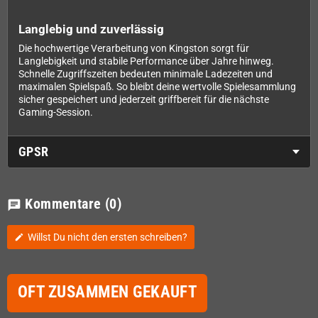
Langlebig und zuverlässig
Die hochwertige Verarbeitung von Kingston sorgt für
Langlebigkeit und stabile Performance über Jahre hinweg.
Schnelle Zugriffszeiten bedeuten minimale Ladezeiten und
maximalen Spielspaß. So bleibt deine wertvolle Spielesammlung
sicher gespeichert und jederzeit griffbereit für die nächste
Gaming-Session.
GPSR
Kommentare
(0)
chat
Willst Du nicht den ersten schreiben?
edit
OFT ZUSAMMEN GEKAUFT