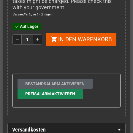
taxes might be charged. Please check this
with your government
Versandfertig in 1 - 2 Tagen
Auf Lager
check
IN DEN WARENKORB
shopping_cart
remove
add
BESTANDSALARM AKTIVIEREN
PREISALARM AKTIVIEREN
Versandkosten