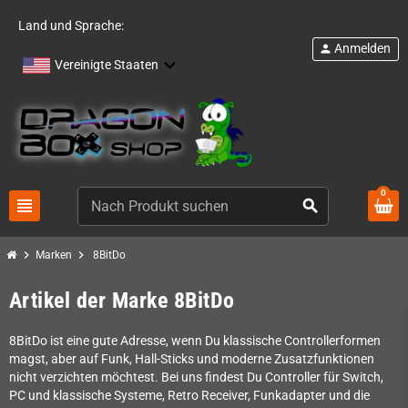
Land und Sprache:
Anmelden
person
Vereinigte Staaten
0
view_headline
search
chevron_right
chevron_right
Marken
8BitDo
Artikel der Marke 8BitDo
8BitDo ist eine gute Adresse, wenn Du klassische Controllerformen
magst, aber auf Funk, Hall-Sticks und moderne Zusatzfunktionen
nicht verzichten möchtest. Bei uns findest Du Controller für Switch,
PC und klassische Systeme, Retro Receiver, Funkadapter und die