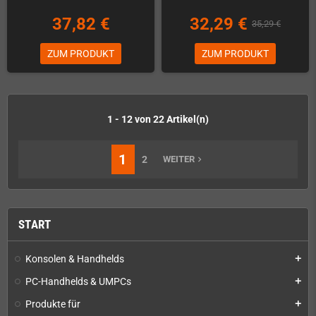
37,82 €
32,29 €
35,29 €
ZUM PRODUKT
ZUM PRODUKT
1 - 12 von 22 Artikel(n)
1
2
WEITER
navigate_next
START
Konsolen & Handhelds
add
PC-Handhelds & UMPCs
add
Produkte für
add