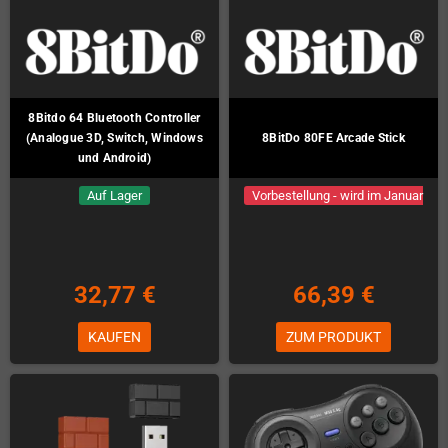
8Bitdo 64 Bluetooth Controller
(Analogue 3D, Switch, Windows
8BitDo 80FE Arcade Stick
und Android)
Auf Lager
Vorbestellung - wird im Januar
geliefert!
32,77 €
66,39 €
KAUFEN
ZUM PRODUKT