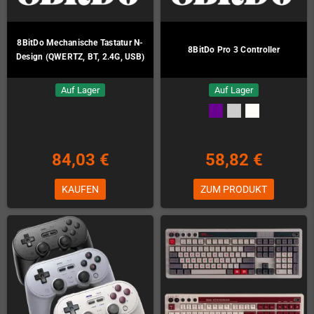
8BitDo Mechanische Tastatur N-
8BitDo Pro 3 Controller
Design (QWERTZ, BT, 2.4G, USB)
Auf Lager
Auf Lager
84,03 €
58,82 €
KAUFEN
ZUM PRODUKT