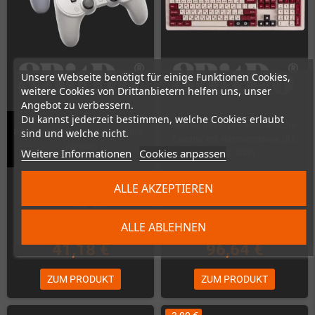
Unsere Webseite benötigt für einige Funktionen Cookies,
weitere Cookies von Drittanbietern helfen uns, unser
Angebot zu verbessern.
Du kannst jederzeit bestimmen, welche Cookies erlaubt
8BitDo Retro 108 Mechanische
sind und welche nicht.
8Bitdo Pro2 Gamepad (Hall-Stick-
Tastatur mit Nummernblock (BT,
Version)
Weitere Informationen
Cookies anpassen
2.4G, USB)
Auf Lager
Nicht auf Lager
ALLE AKZEPTIEREN
ALLE ABLEHNEN
41,18 €
96,64 €
ZUM PRODUKT
ZUM PRODUKT