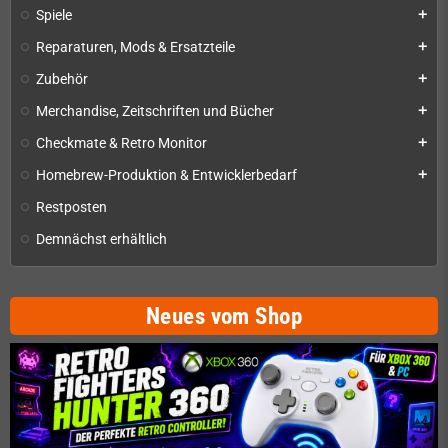
Spiele
add
Reparaturen, Mods & Ersatzteile
add
Zubehör
add
Merchandise, Zeitschriften und Bücher
add
Checkmate & Retro Monitor
add
Homebrew-Produktion & Entwicklerbedarf
add
Restposten
Demnächst erhältlich
Neues vom Shop