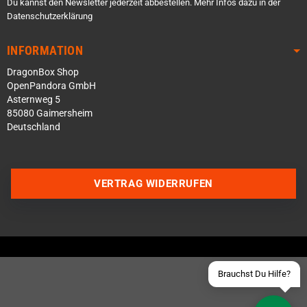
Du kannst den Newsletter jederzeit abbestellen. Mehr Infos dazu in der
Datenschutzerklärung
INFORMATION
DragonBox Shop
OpenPandora GmbH
Asternweg 5
85080 Gaimersheim
Deutschland
Über WhatsApp schreiben
Über Telegram schreiben
VERTRAG WIDERRUFEN
Discord Server beitreten
Facebook Messenger
Schick uns eine eMail
Brauchst Du Hilfe?