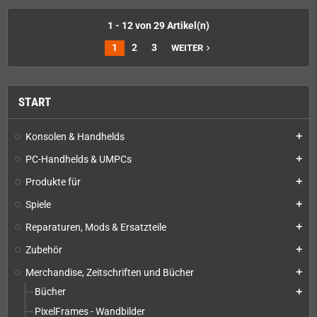
1 - 12 von 29 Artikel(n)
1
2
3
WEITER
navigate_next
START
Konsolen & Handhelds
add
PC-Handhelds & UMPCs
add
Produkte für
add
Spiele
add
Reparaturen, Mods & Ersatzteile
add
Zubehör
add
Merchandise, Zeitschriften und Bücher
add
Bücher
add
PixelFrames - Wandbilder