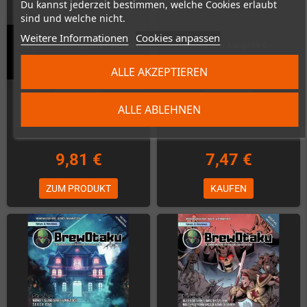
Du kannst jederzeit bestimmen, welche Cookies erlaubt
sind und welche nicht.
Weitere Informationen
Cookies anpassen
Amiga Future Ausgabe 176, inkl.
BrewOtaku Ausgabe 6 -
Cover-CD (Deutsch / Englisch)
Printausgabe (inkl. PDF)
ALLE AKZEPTIEREN
Auf Lager
Auf Lager
ALLE ABLEHNEN
9,81 €
7,47 €
ZUM PRODUKT
KAUFEN