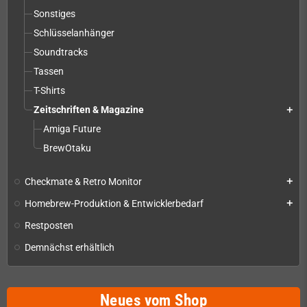
Sonstiges
Schlüsselanhänger
Soundtracks
Tassen
T-Shirts
Zeitschriften & Magazine
add
Amiga Future
BrewOtaku
Checkmate & Retro Monitor
add
Homebrew-Produktion & Entwicklerbedarf
add
Restposten
Demnächst erhältlich
Neues vom Shop