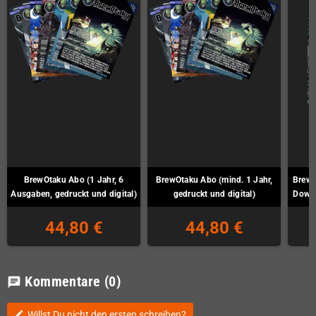
BrewOtaku Abo (1 Jahr, 6
BrewOtaku Abo (mind. 1 Jahr,
BrewO
Ausgaben, gedruckt und digital)
gedruckt und digital)
Downl
44,80 €
44,80 €
Kommentare
(0)
chat
Willst Du nicht den ersten schreiben?
edit