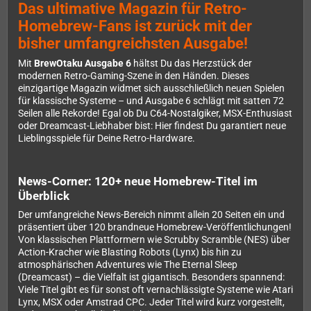
Das ultimative Magazin für Retro-
Homebrew-Fans ist zurück mit der
bisher umfangreichsten Ausgabe!
Mit
BrewOtaku Ausgabe 6
hältst Du das Herzstück der
modernen Retro-Gaming-Szene in den Händen. Dieses
einzigartige Magazin widmet sich ausschließlich neuen Spielen
für klassische Systeme – und Ausgabe 6 schlägt mit satten 72
Seilen alle Rekorde! Egal ob Du C64-Nostalgiker, MSX-Enthusiast
oder Dreamcast-Liebhaber bist: Hier findest Du garantiert neue
Lieblingsspiele für Deine Retro-Hardware.
News-Corner: 120+ neue Homebrew-Titel im
Überblick
Der umfangreiche News-Bereich nimmt allein 20 Seiten ein und
präsentiert über 120 brandneue Homebrew-Veröffentlichungen!
Von klassischen Plattformern wie Scrubby Scramble (NES) über
Action-Kracher wie Blasting Robots (Lynx) bis hin zu
atmosphärischen Adventures wie The Eternal Sleep
(Dreamcast) – die Vielfalt ist gigantisch. Besonders spannend:
Viele Titel gibt es für sonst oft vernachlässigte Systeme wie Atari
Lynx, MSX oder Amstrad CPC. Jeder Titel wird kurz vorgestellt,