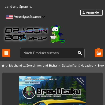
Land und Sprache:
Anmelden
person
Vereinigte Staaten
0
view_headline
search
chevron_right
chevron_right
chevron_right
Merchandise, Zeitschriften und Bücher
Zeitschriften & Magazine
Brew