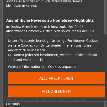
sodass Du schnell die für Dich interessanten Games
identifizieren kannst.
Ausführliche Reviews zu Homebrew-Highlights
Im Review-Bereich nimmt sich BrewOtaku Zeit für 28
ausgewählte Homebrew-Perlen. Von Soiled Iron für den C64
über das atmosphärische End of the World bis hin zu modernen
Portierungen wie Doom64 für Dreamcast – hier erfährst Du im
Unsere Webseite benötigt für einige Funktionen Cookies,
Detail, was die Spiele ausmacht, wie sie sich spielen und ob sie
weitere Cookies von Drittanbietern helfen uns, unser
das Download wert sind. Die Reviews sind ehrlich, fundiert und
Angebot zu verbessern.
von echten Retro-Fans für Retro-Fans geschrieben.
Du kannst jederzeit bestimmen, welche Cookies erlaubt
sind und welche nicht.
Weitere Informationen
Cookies anpassen
Stories, Features und Hardware-Specials
Über die reinen Spielevorstellungen hinaus bietet Ausgabe 6
ALLE AKZEPTIEREN
spannende Hintergrundgeschichten: Ein Feature zum
legendären faSTEr für den Atari STE, ein Deep-Dive in die VNEN
Visual Novel Engine für Sega Mega Drive, eine Retrospektive zur
ALLE ABLEHNEN
Lotus Turbo Challenge-Serie und ein Hardware-Special zum
EverDrive N8 Pro für Famicom. Plus: Ein exklusives Interview mit
Jonathan Thomas, dem Entwickler hinter Chicane und
Straynus.