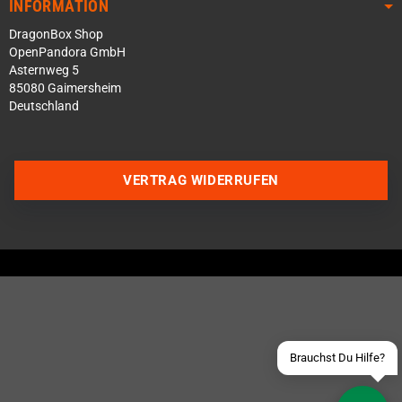
INFORMATION
DragonBox Shop
OpenPandora GmbH
Asternweg 5
85080 Gaimersheim
Deutschland
VERTRAG WIDERRUFEN
Über WhatsApp schreiben
Über Telegram schreiben
Discord Server beitreten
Facebook Messenger
Schick uns eine eMail
Brauchst Du Hilfe?