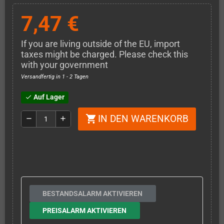
7,47 €
If you are living outside of the EU, import
taxes might be charged. Please check this
with your government
Versandfertig in 1 - 2 Tagen
Auf Lager
check
IN DEN WARENKORB
shopping_cart
remove
add
BESTANDSALARM AKTIVIEREN
PREISALARM AKTIVIEREN