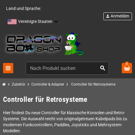
Land und Sprache:
Anmelden
person
Vereinigte Staaten
0
view_headline
search
chevron_right
chevron_right
chevron_right
Zubehör
Controller & Adapter
Controller für Retrosysteme
Controller für Retrosysteme
Hier findest Du neue Controller für klassische Konsolen und Retro-
Systeme. Die Auswahl reicht von originalgetreuen Kabelpads bis zu
modernen Funkcontrollern, Paddles, Joysticks und Mehrsystem-
Modellen.