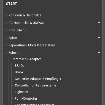
START
Konsolen & Handhelds
add
PC-Handhelds & UMPCs
add
Produkte für
add
Spiele
add
Reparaturen, Mods & Ersatzteile
add
Zubehör
add
Controller & Adapter
add
8BitDo
Brook
Controller-Adapter & Empfänger
Controller für Retrosysteme
FightBox
Funk-Controller