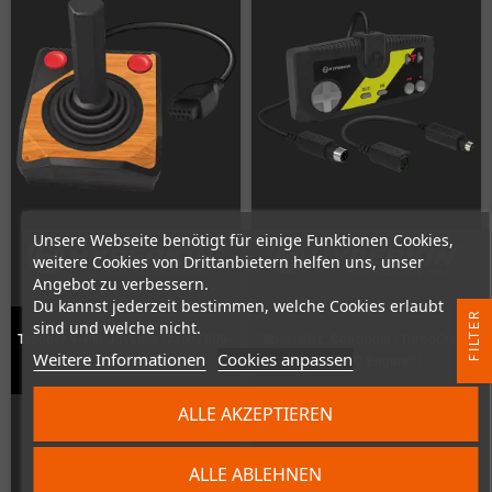
Unsere Webseite benötigt für einige Funktionen Cookies,
weitere Cookies von Drittanbietern helfen uns, unser
Angebot zu verbessern.
Du kannst jederzeit bestimmen, welche Cookies erlaubt
R
sind und welche nicht.
Trooper 9-Pin Joystick (Atari2600-
"Specialist" Controller (TurboGrafx-
Weitere Informationen
Cookies anpassen
Style)
16®/ PC Engine™)
F
I
L
T
E
ALLE AKZEPTIEREN
Nicht auf Lager
Nicht auf Lager
ALLE ABLEHNEN