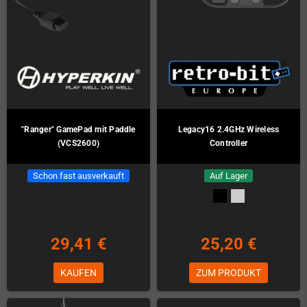
"Ranger" GamePad mit Paddle
Legacy16 2.4GHz Wireless
(VCS2600)
Controller
Schon fast ausverkauft
Auf Lager
29,41 €
25,20 €
KAUFEN
ZUM PRODUKT