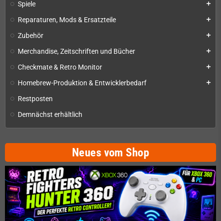
Spiele
add
Reparaturen, Mods & Ersatzteile
add
Zubehör
add
Merchandise, Zeitschriften und Bücher
add
Checkmate & Retro Monitor
add
Homebrew-Produktion & Entwicklerbedarf
add
Restposten
Demnächst erhältlich
Neues vom Shop