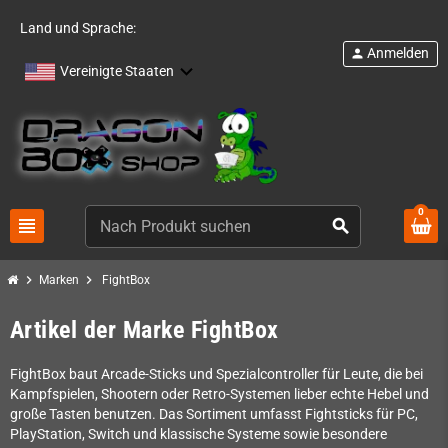
Land und Sprache:
Anmelden
person
Vereinigte Staaten
0
view_headline
search
chevron_right
chevron_right
Marken
FightBox
Artikel der Marke FightBox
FightBox baut Arcade-Sticks und Spezialcontroller für Leute, die bei
Kampfspielen, Shootern oder Retro-Systemen lieber echte Hebel und
große Tasten benutzen. Das Sortiment umfasst Fightsticks für PC,
PlayStation, Switch und klassische Systeme sowie besondere