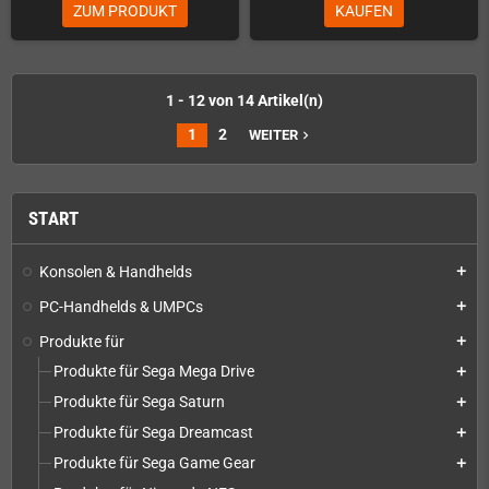
ZUM PRODUKT
KAUFEN
1 - 12 von 14 Artikel(n)
1
2
WEITER
navigate_next
START
Konsolen & Handhelds
add
PC-Handhelds & UMPCs
add
Produkte für
add
Produkte für Sega Mega Drive
add
Produkte für Sega Saturn
add
Produkte für Sega Dreamcast
add
Produkte für Sega Game Gear
add