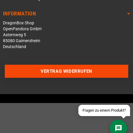
INFORMATION
DragonBox Shop
OpenPandora GmbH
Asternweg 5
85080 Gaimersheim
Deutschland
Über WhatsApp schreiben
Über Telegram schreiben
VERTRAG WIDERRUFEN
Discord Server beitreten
Facebook Messenger
Schick uns eine eMail
Fragen zu einem Produkt?