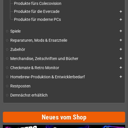
Produkte fürs Colecovision
Produkte für die Evercade
add
Produkte für moderne PCs
add
Spiele
add
Reparaturen, Mods & Ersatzteile
add
Zubehör
add
Merchandise, Zeitschriften und Bücher
add
Checkmate & Retro Monitor
add
Homebrew-Produktion & Entwicklerbedarf
add
Restposten
Demnächst erhältlich
Neues vom Shop