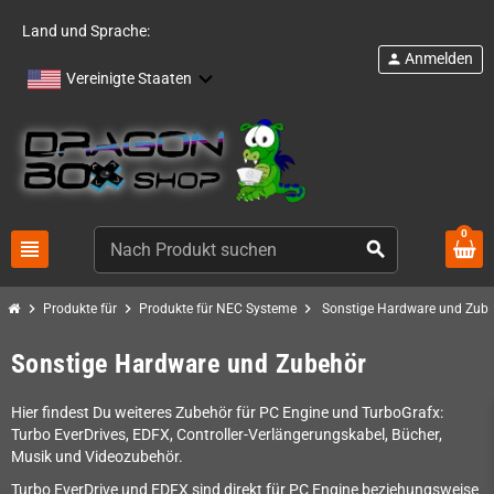
Land und Sprache:
Anmelden
person
Vereinigte Staaten
0
view_headline
search
chevron_right
chevron_right
chevron_right
Produkte für
Produkte für NEC Systeme
Sonstige Hardware und Zub
Sonstige Hardware und Zubehör
Hier findest Du weiteres Zubehör für PC Engine und TurboGrafx:
Turbo EverDrives, EDFX, Controller-Verlängerungskabel, Bücher,
Musik und Videozubehör.
Turbo EverDrive und EDFX sind direkt für PC Engine beziehungsweise