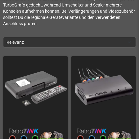
TurboGrafx gedacht, während Umschalter und Scaler mehrere
Konsolen aufnehmen können. Bei Verlängerungen und Videozubehör
solltest Du die regionale Gerätevariante und den verwendeten
Anschluss prüfen.
Relevanz