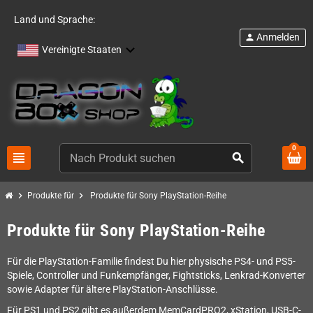
Land und Sprache:
Anmelden
person
Vereinigte Staaten
0
view_headline
search
chevron_right
chevron_right
Produkte für
Produkte für Sony PlayStation-Reihe
Produkte für Sony PlayStation-Reihe
Für die PlayStation-Familie findest Du hier physische PS4- und PS5-
Spiele, Controller und Funkempfänger, Fightsticks, Lenkrad-Konverter
sowie Adapter für ältere PlayStation-Anschlüsse.
Für PS1 und PS2 gibt es außerdem MemCardPRO2, xStation, USB-C-