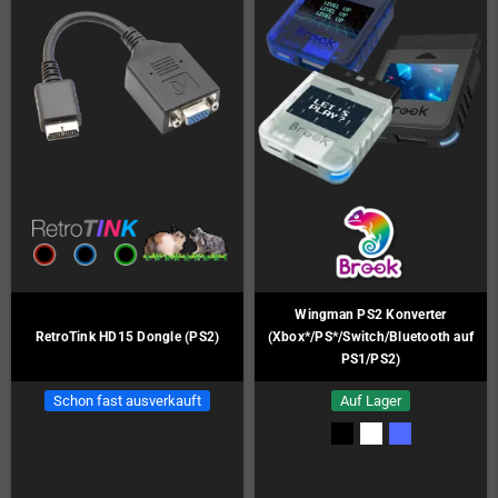
Wingman PS2 Konverter
RetroTink HD15 Dongle (PS2)
(Xbox*/PS*/Switch/Bluetooth auf
PS1/PS2)
Schon fast ausverkauft
Auf Lager