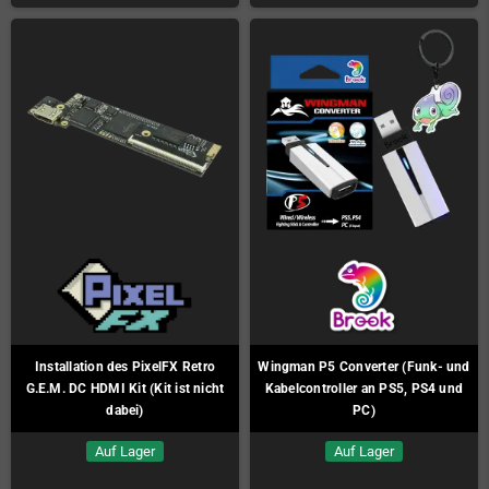
Installation des PixelFX Retro
Wingman P5 Converter (Funk- und
G.E.M. DC HDMI Kit (Kit ist nicht
Kabelcontroller an PS5, PS4 und
dabei)
PC)
Auf Lager
Auf Lager