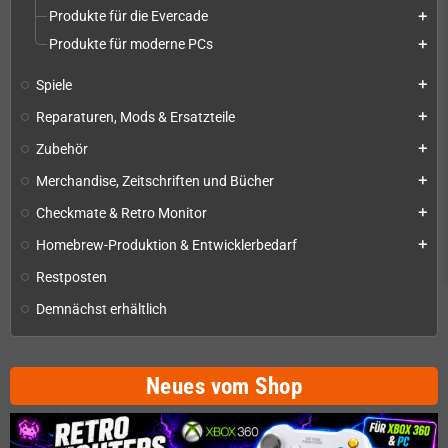
Produkte für die Evercade
add
Produkte für moderne PCs
add
Spiele
add
Reparaturen, Mods & Ersatzteile
add
Zubehör
add
Merchandise, Zeitschriften und Bücher
add
Checkmate & Retro Monitor
add
Homebrew-Produktion & Entwicklerbedarf
add
Restposten
Demnächst erhältlich
Neues vom Shop