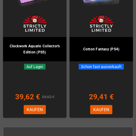
Clockwork Aquario Collector's
Cotton Fantasy (PS4)
Edition (PS5)
Auf Lager
Schon fast ausverkauft
39,62 €
29,41 €
54,62 €
KAUFEN
KAUFEN