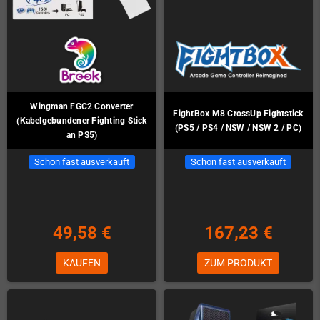
Wingman FGC2 Converter
FightBox M8 CrossUp Fightstick
(Kabelgebundener Fighting Stick
(PS5 / PS4 / NSW / NSW 2 / PC)
an PS5)
Schon fast ausverkauft
Schon fast ausverkauft
49,58 €
167,23 €
KAUFEN
ZUM PRODUKT