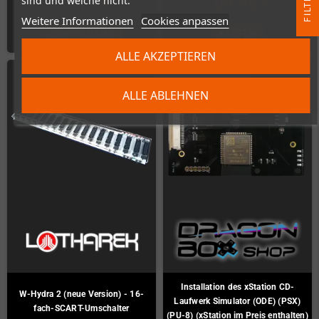
R
sind und welche nicht.
83,19 €
104,96 €
Weitere Informationen
Cookies anpassen
F
I
L
T
E
ZUM PRODUKT
KAUFEN
ALLE AKZEPTIEREN
ARTIKELBÜNDEL
ALLE ABLEHNEN
Installation des xStation CD-
W-Hydra 2 (neue Version) - 16-
Laufwerk Simulator (ODE) (PSX)
fach-SCART-Umschalter
(PU-8) (xStation im Preis enthalten)