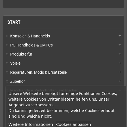
START
Konsolen & Handhelds
add
PC-Handhelds & UMPCs
add
Produkte für
add
Spiele
add
Reparaturen, Mods & Ersatzteile
add
Zubehör
add
Merchandise, Zeitschriften und Bücher
add
Unsere Webseite benötigt für einige Funktionen Cookies,
Bücher
weitere Cookies von Drittanbietern helfen uns, unser
add
Angebot zu verbessern.
PixelFrames - Wandbilder
Du kannst jederzeit bestimmen, welche Cookies erlaubt
Sonstiges
sind und welche nicht.
Schlüsselanhänger
Weitere Informationen
Cookies anpassen