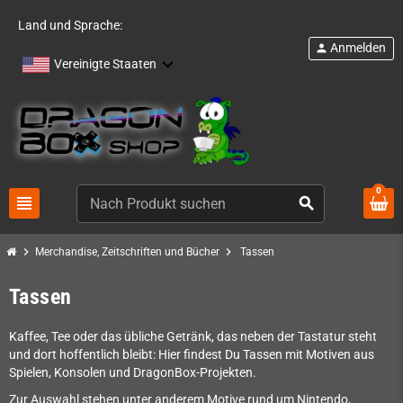
Land und Sprache:
Anmelden
person
Vereinigte Staaten
0
view_headline
search
chevron_right
chevron_right
Merchandise, Zeitschriften und Bücher
Tassen
Tassen
Kaffee, Tee oder das übliche Getränk, das neben der Tastatur steht
und dort hoffentlich bleibt: Hier findest Du Tassen mit Motiven aus
Spielen, Konsolen und DragonBox-Projekten.
Zur Auswahl stehen unter anderem Motive rund um Nintendo,