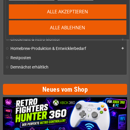
Soundtracks
ALLE AKZEPTIEREN
Tassen
T-Shirts
ALLE ABLEHNEN
Zeitschriften & Magazine
add
Checkmate & Retro Monitor
add
Homebrew-Produktion & Entwicklerbedarf
add
Restposten
Demnächst erhältlich
Neues vom Shop