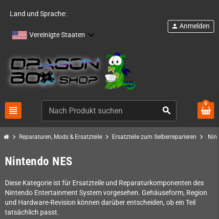
Land und Sprache:
Anmelden
person
Vereinigte Staaten
0
view_headline
search
chevron_right
chevron_right
chevron_right
Reparaturen, Mods & Ersatzteile
Ersatzteile zum Selberreparieren
Nin
Nintendo NES
Diese Kategorie ist für Ersatzteile und Reparaturkomponenten des
Nintendo Entertainment System vorgesehen. Gehäuseform, Region
und Hardware-Revision können darüber entscheiden, ob ein Teil
tatsächlich passt.