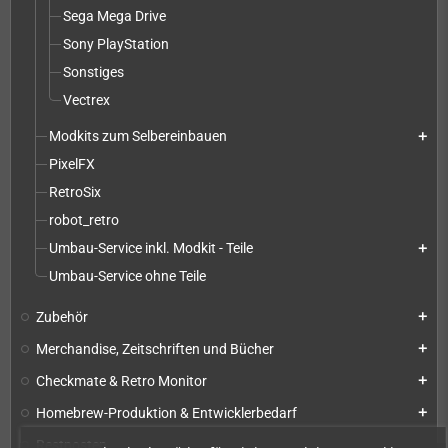
Sega Mega Drive
Sony PlayStation
Sonstiges
Vectrex
Modkits zum Selbereinbauen
add
PixelFX
RetroSix
robot_retro
Umbau-Service inkl. Modkit - Teile
add
Umbau-Service ohne Teile
Zubehör
add
Merchandise, Zeitschriften und Bücher
add
Checkmate & Retro Monitor
add
Homebrew-Produktion & Entwicklerbedarf
add
Restposten