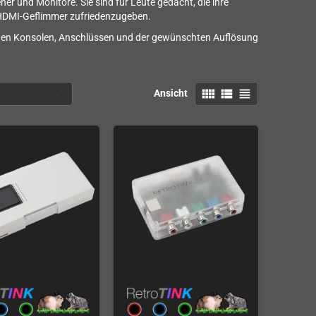
r und Monitore. Sie sind für Leute gedacht, die ihre
-HDMI-Geflimmer zufriedenzugeben.
einen Konsolen, Anschlüssen und der gewünschten Auflösung
view_comfy
view_list
view_headline
Ansicht