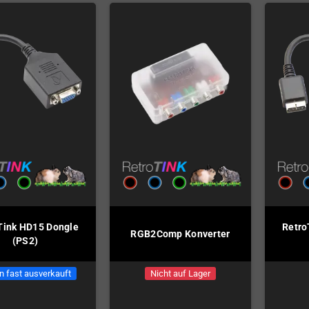
Tink HD15 Dongle
Retro
RGB2Comp Konverter
(PS2)
n fast ausverkauft
Nicht auf Lager