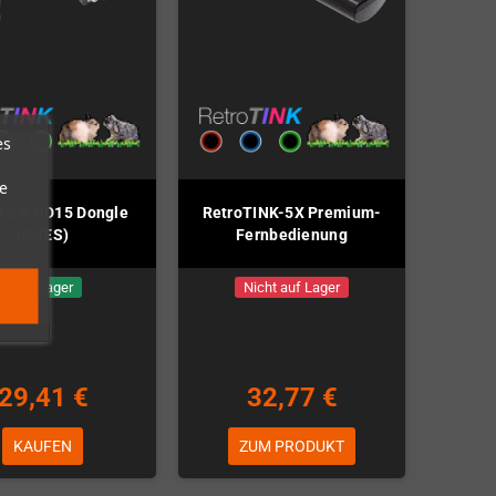
es
e
Tink HD15 Dongle
RetroTINK-5X Premium-
(SNES)
Fernbedienung
Auf Lager
Nicht auf Lager
29,41 €
32,77 €
KAUFEN
ZUM PRODUKT