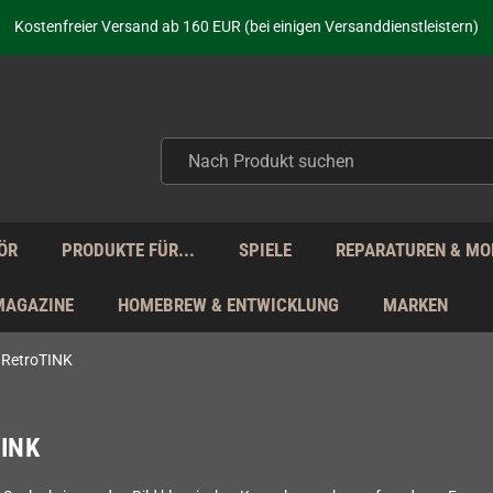
aufen nicht nur - wir KENNEN unsere Produkte. Du brauchst Hilfe? Dann f
Kostenfreier Versand ab 160 EUR (bei einigen Versanddienstleistern)
Seit über 20 Jahren Deine Anlaufstelle für neue Retro-Hardware!
Täglicher Versand Mo - Fr aus Deutschland - zollfrei innerhalb der EU!
aufen nicht nur - wir KENNEN unsere Produkte. Du brauchst Hilfe? Dann f
Kostenfreier Versand ab 160 EUR (bei einigen Versanddienstleistern)
Seit über 20 Jahren Deine Anlaufstelle für neue Retro-Hardware!
Täglicher Versand Mo - Fr aus Deutschland - zollfrei innerhalb der EU!
aufen nicht nur - wir KENNEN unsere Produkte. Du brauchst Hilfe? Dann f
ÖR
PRODUKTE FÜR...
SPIELE
REPARATUREN & MO
MAGAZINE
HOMEBREW & ENTWICKLUNG
MARKEN
RetroTINK
TINK