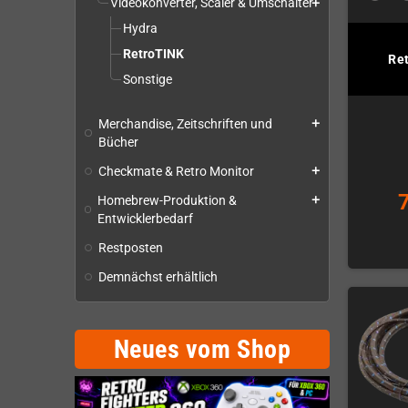
Videokonverter, Scaler & Umschalter
add
Hydra
RetroTINK
Re
Sonstige
Merchandise, Zeitschriften und
add
Bücher
Checkmate & Retro Monitor
add
Homebrew-Produktion &
add
Entwicklerbedarf
Restposten
Demnächst erhältlich
Neues vom Shop