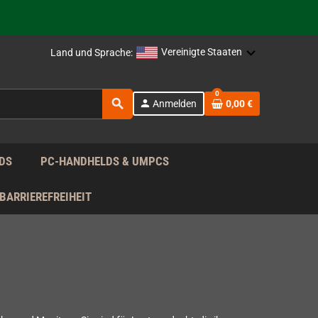
rag nach!
Vereinigte Staaten
Land und Sprache:
rag nach!
0
search
person
Anmelden
0,00 €
rag nach!
DS
PC-HANDHELDS & UMPCS
BARRIEREFREIHEIT