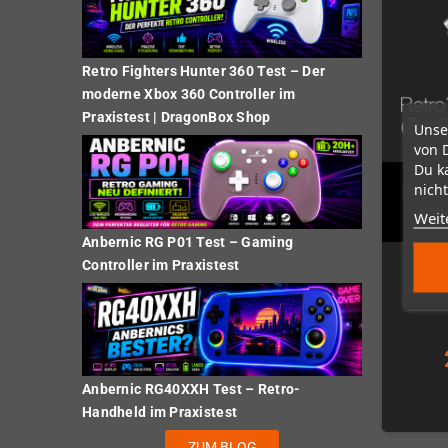
Retro Fighters Hunter 360 Test – Der
moderne Xbox 360 Controller im
Praxistest | DragonBox Shop
Unse
von 
Du k
nicht
RetroT
Kabe
Weit
Anbernic RG P01 Test – Gaming
Controller im Praxistest
Anbernic RG40XXH Test – Retro-
Handheld im Praxistest
ZUM BLOG