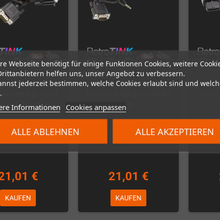
re Webseite benötigt für einige Funktionen Cookies, weitere Cooki
Drittanbietern helfen uns, unser Angebot zu verbessern.
annst jederzeit bestimmen, welche Cookies erlaubt sind und welch
.
ink HD15 zu HD15
RetroTink HD15 zu SCART
Retro
l (VGA zu VGA)
Kabel
ere Informationen
Cookies anpassen
Auf Lager
Auf Lager
ALLE ABLEHNEN
ALLE AKZEPTIEREN
21,01 €
21,01 €
KAUFEN
KAUFEN