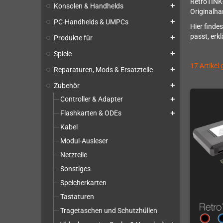
RetroTINK-
Konsolen & Handhelds
add
Originalh
PC-Handhelds & UMPCs
add
Hier finde
passt, erk
Produkte für
add
Spiele
add
17 Artikel
Reparaturen, Mods & Ersatzteile
add
Zubehör
add
Controller & Adapter
add
Flashkarten & ODEs
add
Kabel
Modul-Ausleser
Netzteile
Sonstiges
Speicherkarten
Tastaturen
Tragetaschen und Schutzhüllen