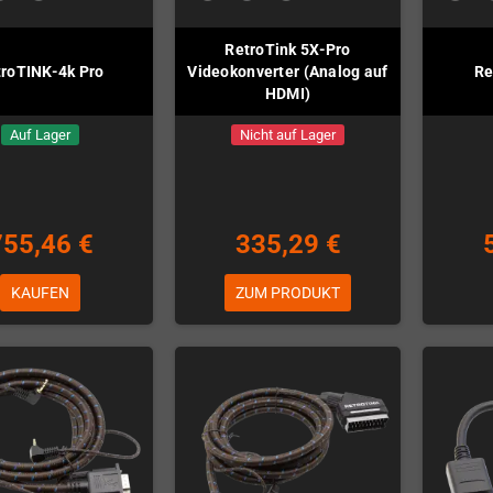
RetroTink 5X-Pro
troTINK-4k Pro
Videokonverter (Analog auf
Re
HDMI)
Auf Lager
Nicht auf Lager
755,46 €
335,29 €
KAUFEN
ZUM PRODUKT