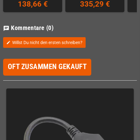
138,66 €
335,29 €
Kommentare
(0)
chat
Willst Du nicht den ersten schreiben?
edit
OFT ZUSAMMEN GEKAUFT