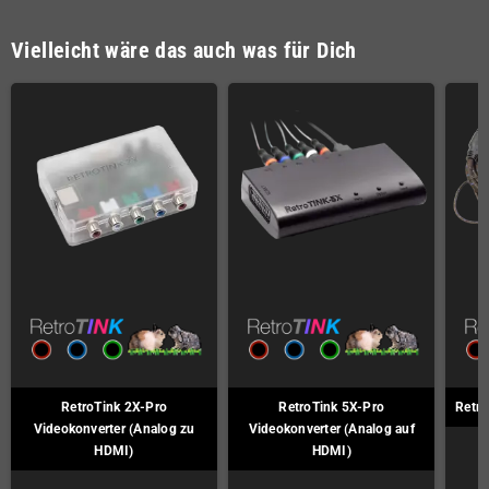
Vielleicht wäre das auch was für Dich
RetroTink 2X-Pro
RetroTink 5X-Pro
Retro
Videokonverter (Analog zu
Videokonverter (Analog auf
HDMI)
HDMI)