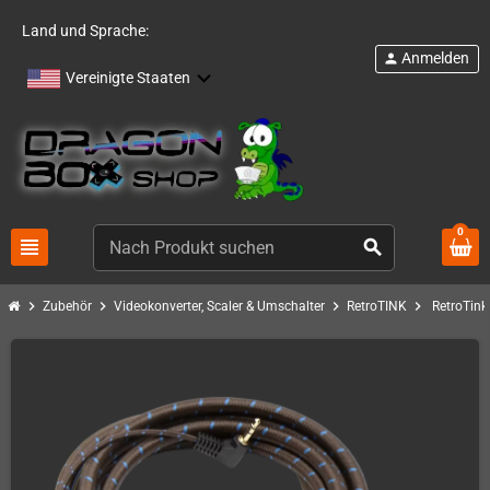
Land und Sprache:
Anmelden
person
Vereinigte Staaten
0
view_headline
search
chevron_right
chevron_right
chevron_right
chevron_right
Zubehör
Videokonverter, Scaler & Umschalter
RetroTINK
RetroTin