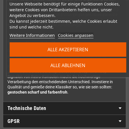
Unsere Webseite benötigt für einige Funktionen Cookies,
RetroTink-Adaptern und ermöglicht dir
authentisches Retro-
weitere Cookies von Drittanbietern helfen uns, unser
Gaming auf modernen Displays
. Aber auch für die Verbindung
zwischen VGA-Ausgängen und VGA-Eingängen ist es die erste
Angebot zu verbessern.
Wahl. Mit einer komfortablen Länge von 1,80 Metern hast du
Du kannst jederzeit bestimmen, welche Cookies erlaubt
genug Spielraum für flexible Aufstellungen.
sind und welche nicht.
Weitere Informationen
Cookies anpassen
Warum dieses Kabel?
ALLE AKZEPTIEREN
Standard-VGA-Kabel nutzen oft einfache Kupferlitzen ohne
ausreichende Abschirmung. Das Resultat: Geisterbilder,
Farbverfälschungen und verwaschene Konturen. Die RetroTink-
ALLE ABLEHNEN
Kabelserie wurde entwickelt, um genau diese Probleme zu
eliminieren. Gerade bei anspruchsvollen 240p- und 480p-
Signalen von Retro-Konsolen macht die hochwertige
Verarbeitung den entscheidenden Unterschied. Investiere in
Qualität und genieße deine Klassiker so, wie sie sein sollten:
gestochen scharf und farbenfroh
.
Technische Daten
GPSR