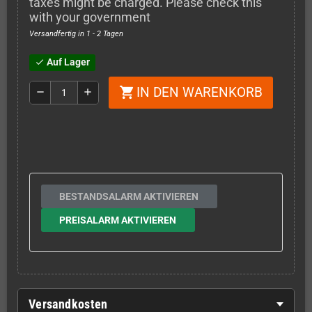
taxes might be charged. Please check this
with your government
Versandfertig in 1 - 2 Tagen
Auf Lager
check
IN DEN WARENKORB
shopping_cart
remove
add
BESTANDSALARM AKTIVIEREN
PREISALARM AKTIVIEREN
Versandkosten