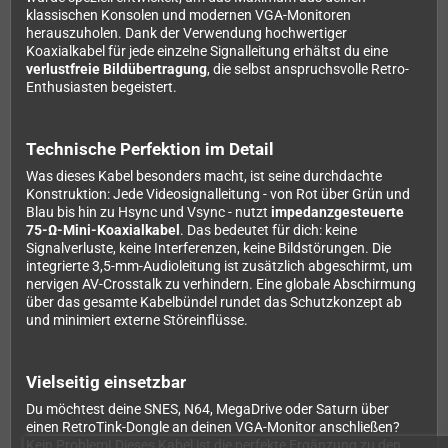
klassischen Konsolen und modernen VGA-Monitoren
herauszuholen. Dank der Verwendung hochwertiger
Koaxialkabel für jede einzelne Signalleitung erhältst du eine
verlustfreie Bildübertragung
, die selbst anspruchsvolle Retro-
Enthusiasten begeistert.
Technische Perfektion im Detail
Was dieses Kabel besonders macht, ist seine durchdachte
Konstruktion: Jede Videosignalleitung - von Rot über Grün und
Blau bis hin zu Hsync und Vsync - nutzt
impedanzgesteuerte
75-Ω-Mini-Koaxialkabel
. Das bedeutet für dich: keine
Signalverluste, keine Interferenzen, keine Bildstörungen. Die
integrierte 3,5-mm-Audioleitung ist zusätzlich abgeschirmt, um
nervigen AV-Crosstalk zu verhindern. Eine globale Abschirmung
über das gesamte Kabelbündel rundet das Schutzkonzept ab
und minimiert externe Störeinflüsse.
Vielseitig einsetzbar
Du möchtest deine SNES, N64, MegaDrive oder Saturn über
einen RetroTink-Dongle an deinen VGA-Monitor anschließen?
Kein Problem! Dieses Kabel ist die perfekte Ergänzung zu den