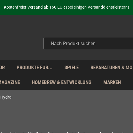
Kostenfreier Versand ab 160 EUR (bei einigen Versanddienstleistern)
Seit über 20 Jahren Deine Anlaufstelle für neue Retro-Hardware!
Täglicher Versand Mo - Fr aus Deutschland - zollfrei innerhalb der EU!
aufen nicht nur - wir KENNEN unsere Produkte. Du brauchst Hilfe? Dann f
Kostenfreier Versand ab 160 EUR (bei einigen Versanddienstleistern)
Seit über 20 Jahren Deine Anlaufstelle für neue Retro-Hardware!
Täglicher Versand Mo - Fr aus Deutschland - zollfrei innerhalb der EU!
aufen nicht nur - wir KENNEN unsere Produkte. Du brauchst Hilfe? Dann f
ÖR
PRODUKTE FÜR...
SPIELE
REPARATUREN & MO
MAGAZINE
HOMEBREW & ENTWICKLUNG
MARKEN
Hydra