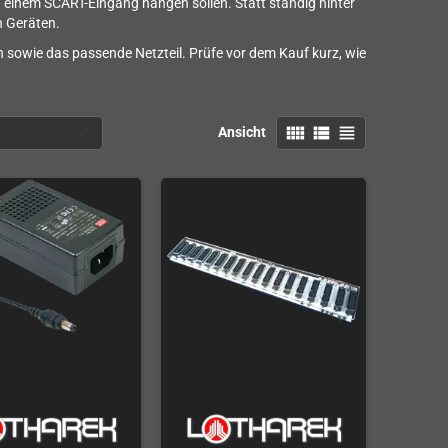
 einem SCART-Eingang hängen sollen. Statt ständig hinter
 Geräten.
n sowie das passende Netzteil. Prüfe vor dem Kauf kurz, wie
view_comfy
view_list
view_headline
Ansicht