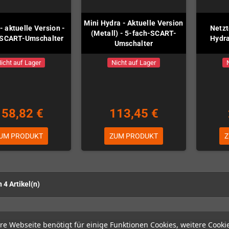
Mini Hydra - Aktuelle Version
- aktuelle Version -
Netzt
(Metall) - 5-fach-SCART-
-SCART-Umschalter
Hydra
Umschalter
icht auf Lager
Nicht auf Lager
158,82 €
113,45 €
UM PRODUKT
ZUM PRODUKT
Z
n 4 Artikel(n)
re Webseite benötigt für einige Funktionen Cookies, weitere Cooki