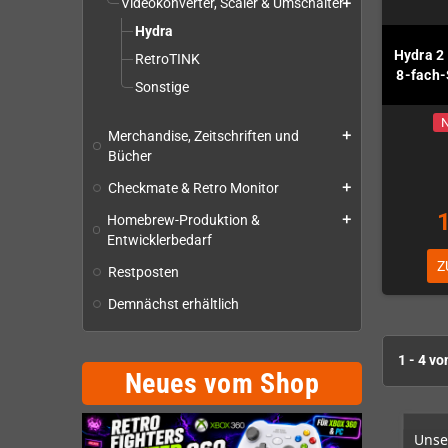
Videokonverter, Scaler & Umschalter
add
Hydra
Hydra 2 
RetroTINK
8-fach
Sonstige
N
Merchandise, Zeitschriften und
add
Bücher
Checkmate & Retro Monitor
add
Homebrew-Produktion &
add
Entwicklerbedarf
Z
Restposten
Demnächst erhältlich
1 - 4 vo
Neues vom Shop
Unse