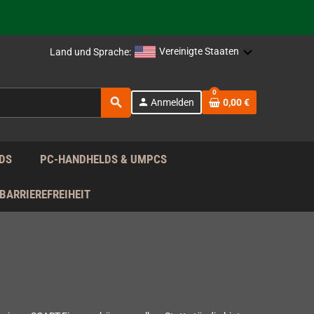
Vereinigte Staaten
Land und Sprache:
rag nach!
0
search
person
Anmelden
0,00 €
rag nach!
DS
PC-HANDHELDS & UMPCS
BARRIEREFREIHEIT