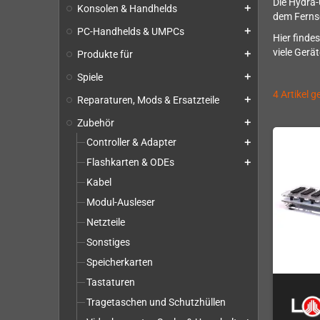
Die Hydra-
Konsolen & Handhelds
add
dem Ferns
PC-Handhelds & UMPCs
add
Hier finde
viele Gerä
Produkte für
add
Spiele
add
4 Artikel 
Reparaturen, Mods & Ersatzteile
add
Zubehör
add
Controller & Adapter
add
Flashkarten & ODEs
add
Kabel
Modul-Ausleser
Netzteile
Sonstiges
Speicherkarten
Tastaturen
Tragetaschen und Schutzhüllen