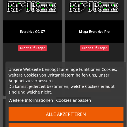
Everdrive GG X7
Mega Everdrive Pro
Nicht auf Lager
Nicht auf Lager
Unsere Webseite benötigt für einige Funktionen Cookies,
weitere Cookies von Drittanbietern helfen uns, unser
138,66 €
197,48 €
Angebot zu verbessern.
Du kannst jederzeit bestimmen, welche Cookies erlaubt
ZUM PRODUKT
ZUM PRODUKT
sind und welche nicht.
Weitere Informationen
Cookies anpassen
ALLE AKZEPTIEREN