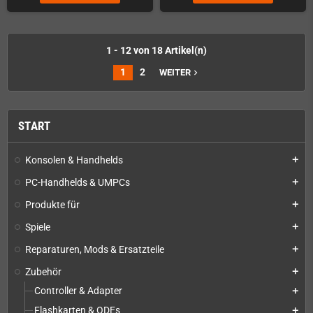
1 - 12 von 18 Artikel(n)
1
2
WEITER
navigate_next
START
Konsolen & Handhelds
add
PC-Handhelds & UMPCs
add
Produkte für
add
Spiele
add
Reparaturen, Mods & Ersatzteile
add
Zubehör
add
Controller & Adapter
add
Flashkarten & ODEs
add