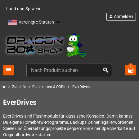
Land und Sprache:
Anmelden
person
Vereinigte Staaten
0
view_headline
search
chevron_right
chevron_right
chevron_right
Zubehör
Flashkarten & ODEs
EverDrives
EverDrives
EverDrives sind Flashmodule für klassische Konsolen. Damit kannst
Du eigene Homebrew-Programme, Backups Deiner legal erworbenen
Spiele und Übersetzungsprojekte bequem von einer Speicherkarte auf
Originalhardware starten.