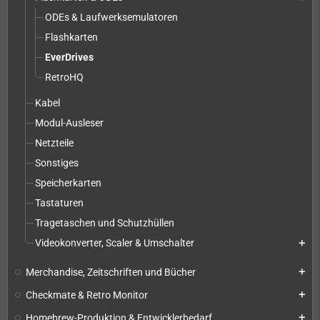
ODEs & Laufwerksemulatoren
Flashkarten
EverDrives
RetroHQ
Kabel
Modul-Ausleser
Netzteile
Sonstiges
Speicherkarten
Tastaturen
Tragetaschen und Schutzhüllen
Videokonverter, Scaler & Umschalter
add
Merchandise, Zeitschriften und Bücher
add
Checkmate & Retro Monitor
add
Homebrew-Produktion & Entwicklerbedarf
add