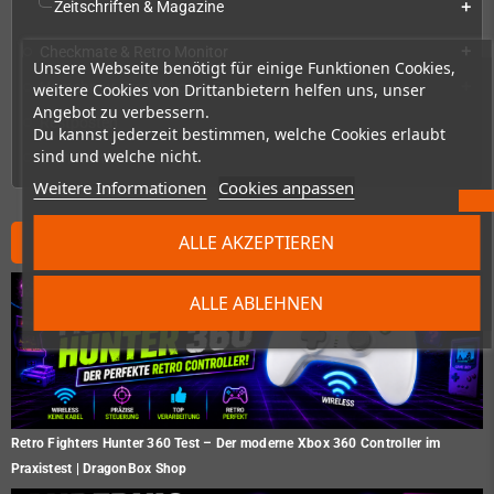
Zeitschriften & Magazine
add
Checkmate & Retro Monitor
add
Unsere Webseite benötigt für einige Funktionen Cookies,
Homebrew-Produktion & Entwicklerbedarf
weitere Cookies von Drittanbietern helfen uns, unser
add
Angebot zu verbessern.
Restposten
Du kannst jederzeit bestimmen, welche Cookies erlaubt
sind und welche nicht.
Demnächst erhältlich
Weitere Informationen
Cookies anpassen
Neues vom Shop
ALLE AKZEPTIEREN
ALLE ABLEHNEN
Retro Fighters Hunter 360 Test – Der moderne Xbox 360 Controller im
Praxistest | DragonBox Shop