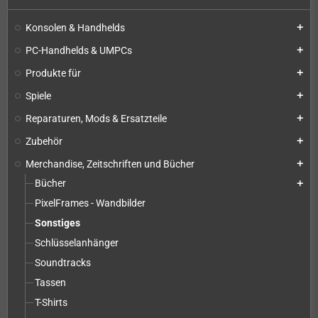
Konsolen & Handhelds
add
PC-Handhelds & UMPCs
add
Produkte für
add
Spiele
add
Reparaturen, Mods & Ersatzteile
add
Zubehör
add
Merchandise, Zeitschriften und Bücher
add
Bücher
add
PixelFrames - Wandbilder
Sonstiges
Schlüsselanhänger
Soundtracks
Tassen
T-Shirts