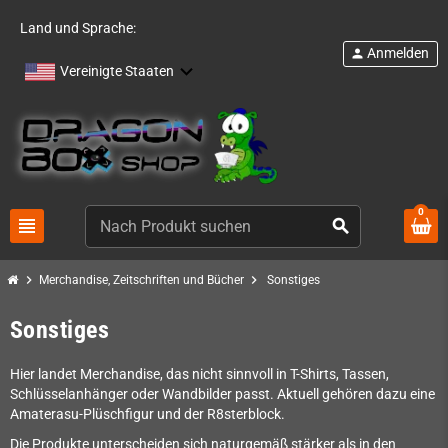
Land und Sprache:
Anmelden
person
Vereinigte Staaten
0
view_headline
search
chevron_right
chevron_right
Merchandise, Zeitschriften und Bücher
Sonstiges
Sonstiges
Hier landet Merchandise, das nicht sinnvoll in T-Shirts, Tassen,
Schlüsselanhänger oder Wandbilder passt. Aktuell gehören dazu eine
Amaterasu-Plüschfigur und der R8sterblock.
Die Produkte unterscheiden sich naturgemäß stärker als in den