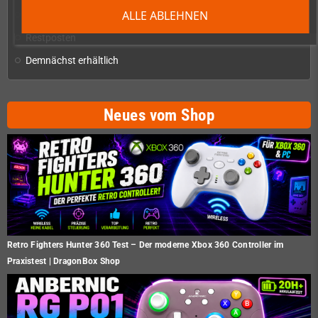
ALLE ABLEHNEN
Homebrew-Produktion & Entwicklerbedarf
add
Restposten
Demnächst erhältlich
Neues vom Shop
Retro Fighters Hunter 360 Test – Der moderne Xbox 360 Controller im
Praxistest | DragonBox Shop