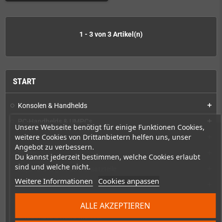
1 - 3 von 3 Artikel(n)
START
Konsolen & Handhelds
add
PC-Handhelds & UMPCs
add
Unsere Webseite benötigt für einige Funktionen Cookies,
weitere Cookies von Drittanbietern helfen uns, unser
Produkte für
add
Angebot zu verbessern.
Spiele
add
Du kannst jederzeit bestimmen, welche Cookies erlaubt
sind und welche nicht.
Reparaturen, Mods & Ersatzteile
add
Weitere Informationen
Cookies anpassen
Zubehör
add
Merchandise, Zeitschriften und Bücher
add
ALLE AKZEPTIEREN
Checkmate & Retro Monitor
add