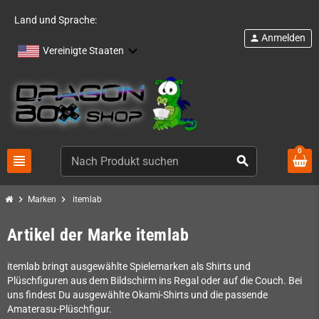
Land und Sprache:
Anmelden
person
Vereinigte Staaten
0
view_headline
search
chevron_right
chevron_right
Marken
itemlab
Artikel der Marke itemlab
itemlab bringt ausgewählte Spielemarken als Shirts und
Plüschfiguren aus dem Bildschirm ins Regal oder auf die Couch. Bei
uns findest Du ausgewählte Okami-Shirts und die passende
Amaterasu-Plüschfigur.