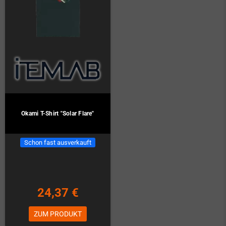
Okami T-Shirt "Solar Flare"
Schon fast ausverkauft
24,37 €
ZUM PRODUKT