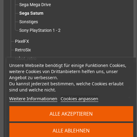
Sega Mega Drive
Sega Saturn
Sonstiges
Sony PlayStation 1 - 2
PixelFX
RetroSix
robot_retro
Unsere Webseite benötigt für einige Funktionen Cookies,
Umbau-Service inkl. Modkit - Teile
add
weitere Cookies von Drittanbietern helfen uns, unser
Umbau-Service ohne Teile
Angebot zu verbessern.
Du kannst jederzeit bestimmen, welche Cookies erlaubt
Zubehör
add
sind und welche nicht.
Merchandise, Zeitschriften und Bücher
Weitere Informationen
Cookies anpassen
add
Checkmate & Retro Monitor
add
ALLE AKZEPTIEREN
Homebrew-Produktion & Entwicklerbedarf
add
Restposten
ALLE ABLEHNEN
Demnächst erhältlich