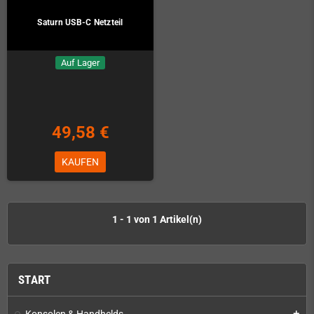
Saturn USB-C Netzteil
Auf Lager
49,58 €
KAUFEN
1 - 1 von 1 Artikel(n)
START
Konsolen & Handhelds
add