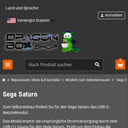
Land und Sprache:
Anmelden
person
Vereinigte Staaten
0
view_headline
search
chevron_right
chevron_right
chevron_right
Reparaturen, Mods & Ersatzteile
Modkits zum Selbereinbauen
Sega S
Sega Saturn
Zum Selbsteinbau findest Du für den Sega Saturn das USB-C-
Netzteilmodul.
Das Modul ersetzt die ursprüngliche Stromversorgung durch eine
USB-C-Lösung für den Sega Saturn. Prüfe vor dem Einbau die