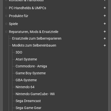
PC-Handhelds & UMPCs
add
Produkte für
add
Spiele
add
Reparaturen, Mods & Ersatzteile
add
Ersatzteile zum Selberreparieren
add
Modkits zum Selbereinbauen
add
3DO
Atari Systeme
Commodore - Amiga
Game Boy-Systeme
GBA-Systeme
Nintendo 64
Nintendo GameCube - Wii
Sega Dreamcast
Sega Game Gear