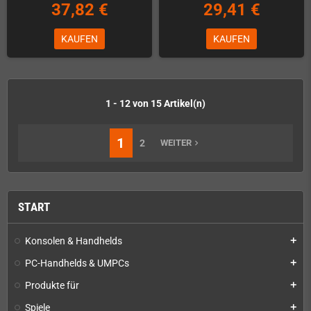
37,82 €
29,41 €
KAUFEN
KAUFEN
1 - 12 von 15 Artikel(n)
1
2
WEITER
navigate_next
START
Konsolen & Handhelds
add
PC-Handhelds & UMPCs
add
Produkte für
add
Spiele
add