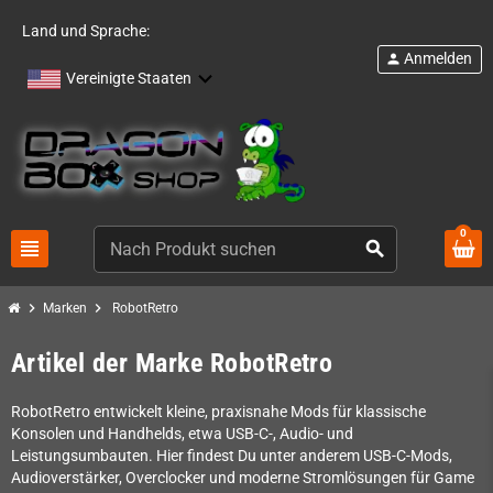
Land und Sprache:
Anmelden
person
Vereinigte Staaten
0
view_headline
search
chevron_right
chevron_right
Marken
RobotRetro
Artikel der Marke RobotRetro
RobotRetro entwickelt kleine, praxisnahe Mods für klassische
Konsolen und Handhelds, etwa USB-C-, Audio- und
Leistungsumbauten. Hier findest Du unter anderem USB-C-Mods,
Audioverstärker, Overclocker und moderne Stromlösungen für Game