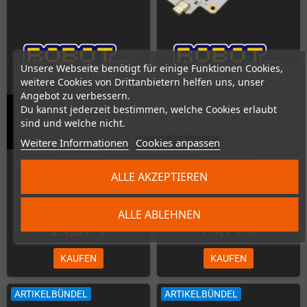
Unsere Webseite benötigt für einige Funktionen Cookies,
weitere Cookies von Drittanbietern helfen uns, unser
Angebot zu verbessern.
Du kannst jederzeit bestimmen, welche Cookies erlaubt
Installation des Dreamcast USB-C
sind und welche nicht.
GBC Overclocker Flex Mod
Netzteil (Kit ist im Preis enthalten)
Weitere Informationen
Cookies anpassen
Auf Lager
Auf Lager
ALLE AKZEPTIEREN
ALLE ABLEHNEN
24,37 €
74,79 €
KAUFEN
KAUFEN
ARTIKELBÜNDEL
ARTIKELBÜNDEL