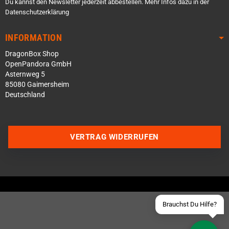
Du kannst den Newsletter jederzeit abbestellen. Mehr Infos dazu in der
Datenschutzerklärung
INFORMATION
DragonBox Shop
OpenPandora GmbH
Asternweg 5
85080 Gaimersheim
Deutschland
Über WhatsApp schreiben
Über Telegram schreiben
VERTRAG WIDERRUFEN
Discord Server beitreten
Facebook Messenger
Schick uns eine eMail
Brauchst Du Hilfe?