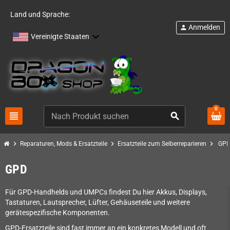
Land und Sprache:
Anmelden
person
Vereinigte Staaten
0
view_headline
search
chevron_right
chevron_right
chevron_right
Reparaturen, Mods & Ersatzteile
Ersatzteile zum Selberreparieren
GP
GPD
Für GPD-Handhelds und UMPCs findest Du hier Akkus, Displays,
Tastaturen, Lautsprecher, Lüfter, Gehäuseteile und weitere
gerätespezifische Komponenten.
GPD-Ersatzteile sind fast immer an ein konkretes Modell und oft