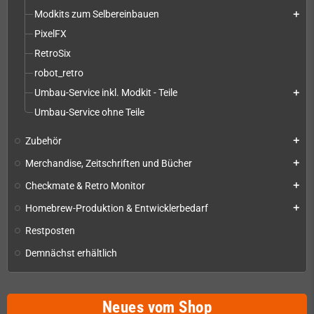
Modkits zum Selbereinbauen
add
PixelFX
RetroSix
robot_retro
Umbau-Service inkl. Modkit - Teile
add
Umbau-Service ohne Teile
Zubehör
add
Merchandise, Zeitschriften und Bücher
add
Checkmate & Retro Monitor
add
Homebrew-Produktion & Entwicklerbedarf
add
Restposten
Demnächst erhältlich
Neues vom Shop