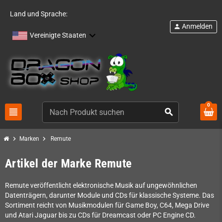
Land und Sprache:
Anmelden
person
Vereinigte Staaten
0
view_headline
search
chevron_right
chevron_right
Marken
Remute
Artikel der Marke Remute
Remute veröffentlicht elektronische Musik auf ungewöhnlichen
Datenträgern, darunter Module und CDs für klassische Systeme. Das
Sortiment reicht von Musikmodulen für Game Boy, C64, Mega Drive
und Atari Jaguar bis zu CDs für Dreamcast oder PC Engine CD.