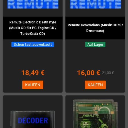
Remute Electronic Deathstyle
Remute Generations (Musik CD für
(Musik CD für PC Engine CD /
Dreamcast)
TurboGrafx CD)
Schon fast ausverkauft
Auf Lager
18,49 €
16,00 €
21,00 €
KAUFEN
KAUFEN