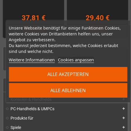
37,81 €
29,40 €
Unsere Webseite benötigt für einige Funktionen Cookies,
KAUFEN
KAUFEN
weitere Cookies von Drittanbietern helfen uns, unser
Angebot zu verbessern.
Du kannst jederzeit bestimmen, welche Cookies erlaubt
sind und welche nicht.
1 - 6 von 6 Artikel(n)
Weitere Informationen
Cookies anpassen
ALLE AKZEPTIEREN
START
ALLE ABLEHNEN
Konsolen & Handhelds
add
PC-Handhelds & UMPCs
add
Produkte für
add
Spiele
add