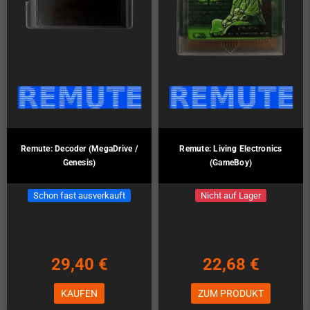
Remute: Decoder (MegaDrive /
Remute: Living Electronics
Genesis)
(GameBoy)
Schon fast ausverkauft
Nicht auf Lager
29,40 €
22,68 €
KAUFEN
ZUM PRODUKT