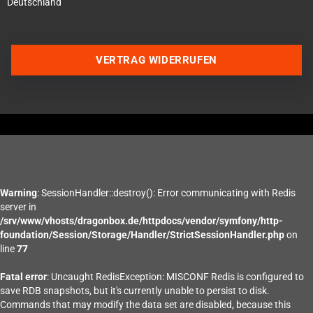
Deutschland
VERTRAG WIDERRUFEN
Warning
: SessionHandler::destroy(): Error communicating with Redis
server in
/srv/www/vhosts/dragonbox.de/httpdocs/vendor/symfony/http-
foundation/Session/Storage/Handler/StrictSessionHandler.php
on
line
77
Fatal error
: Uncaught RedisException: MISCONF Redis is configured to
save RDB snapshots, but it's currently unable to persist to disk.
Commands that may modify the data set are disabled, because this