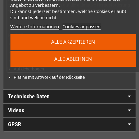
Angebot zu verbessern.
zu besiegen und bereite dich auf die ultimative Herausforderung
vor, deinen letzten Kampf gegen die KI GENESIS!
Du kannst jederzeit bestimmen, welche Cookies erlaubt
sind und welche nicht.
Weitere Informationen
Cookies anpassen
Enthält
ALLE AKZEPTIEREN
Eingeschweißte Verpackung
Durchsichtiges Modul mit Schutzhülle
ALLE ABLEHNEN
Anleitungsheft
Aufkleberbogen
Platine mit Artwork auf der Rückseite
Technische Daten
Videos
GPSR