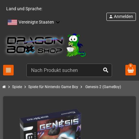
Land und Sprache:
Anmelden
person
Vereinigte Staaten
0
view_headline
search
chevron_right
chevron_right
chevron_right
Spiele
Spiele für Nintendo Game Boy
Genesis 2 (GameBoy)