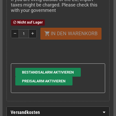
taxes might be charged. Please check this
with your government
Nicht auf Lager
block
IN DEN WARENKORB
shopping_cart
remove
add
BESTANDSALARM AKTIVIEREN
PREISALARM AKTIVIEREN
Versandkosten