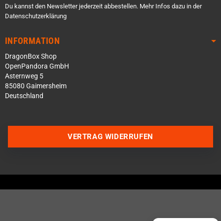
Du kannst den Newsletter jederzeit abbestellen. Mehr Infos dazu in der
Datenschutzerklärung
INFORMATION
DragonBox Shop
OpenPandora GmbH
Asternweg 5
85080 Gaimersheim
Deutschland
Über WhatsApp schreiben
VERTRAG WIDERRUFEN
Über Telegram schreiben
Discord Server beitreten
Facebook Messenger
Schick uns eine eMail