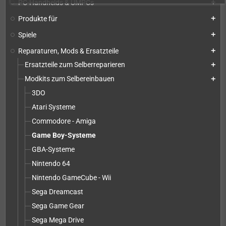
PC-Handhelds & UMPCs
add
Produkte für
add
Spiele
add
Reparaturen, Mods & Ersatzteile
add
Ersatzteile zum Selberreparieren
add
Modkits zum Selbereinbauen
add
3DO
Atari Systeme
Commodore - Amiga
Game Boy-Systeme
GBA-Systeme
Nintendo 64
Nintendo GameCube - Wii
Sega Dreamcast
Sega Game Gear
Sega Mega Drive