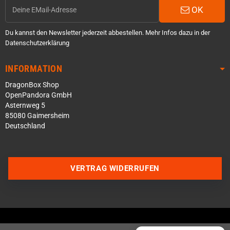
OK
Du kannst den Newsletter jederzeit abbestellen. Mehr Infos dazu in der
Datenschutzerklärung
INFORMATION
DragonBox Shop
OpenPandora GmbH
Asternweg 5
85080 Gaimersheim
Deutschland
Über WhatsApp schreiben
Über Telegram schreiben
VERTRAG WIDERRUFEN
Discord Server beitreten
Facebook Messenger
Schick uns eine eMail