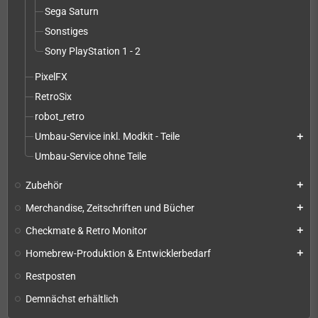
Sega Saturn
Sonstiges
Sony PlayStation 1 - 2
PixelFX
RetroSix
robot_retro
Umbau-Service inkl. Modkit - Teile
add
Umbau-Service ohne Teile
Zubehör
add
Merchandise, Zeitschriften und Bücher
add
Checkmate & Retro Monitor
add
Homebrew-Produktion & Entwicklerbedarf
add
Restposten
Demnächst erhältlich