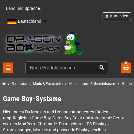
Land und Sprache:
Anmelden
person
Deutschland
0
view_headline
search
chevron_right
chevron_right
chevron_right
Reparaturen, Mods & Ersatzteile
Modkits zum Selbereinbauen
Game B
Game Boy-Systeme
Hier findest Du Modkits und Umbaukomponenten für den
ursprünglichen Game Boy, Game Boy Color und kompatible Geräte
wie den ModRetro Chromatic. Dazu gehören IPS-Displays,
Stromlösungen, Modkits und passende Displayscheiben.