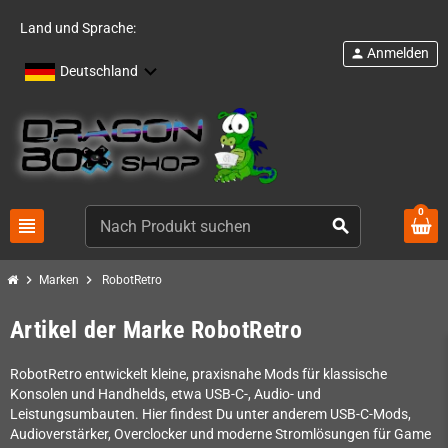
Land und Sprache:
Anmelden
person
Deutschland
0
view_headline
search
chevron_right
chevron_right
Marken
RobotRetro
Artikel der Marke RobotRetro
RobotRetro entwickelt kleine, praxisnahe Mods für klassische
Konsolen und Handhelds, etwa USB-C-, Audio- und
Leistungsumbauten. Hier findest Du unter anderem USB-C-Mods,
Audioverstärker, Overclocker und moderne Stromlösungen für Game