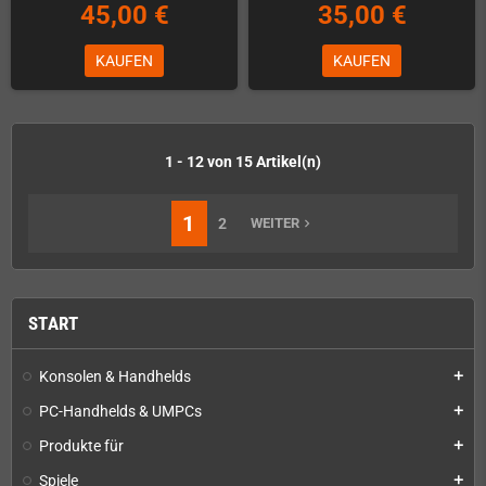
45,00 €
35,00 €
KAUFEN
KAUFEN
1 - 12 von 15 Artikel(n)
1
2
WEITER
navigate_next
START
Konsolen & Handhelds
add
PC-Handhelds & UMPCs
add
Produkte für
add
Spiele
add