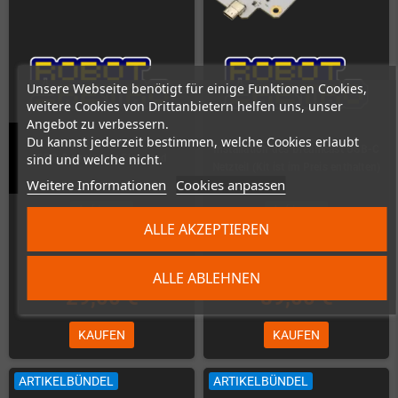
Unsere Webseite benötigt für einige Funktionen Cookies,
weitere Cookies von Drittanbietern helfen uns, unser
Angebot zu verbessern.
Du kannst jederzeit bestimmen, welche Cookies erlaubt
Installation des Dreamcast USB-C
sind und welche nicht.
GBC Overclocker Flex Mod
Netzteil (Kit ist im Preis enthalten)
Weitere Informationen
Cookies anpassen
Auf Lager
Auf Lager
ALLE AKZEPTIEREN
ALLE ABLEHNEN
29,00 €
89,00 €
KAUFEN
KAUFEN
ARTIKELBÜNDEL
ARTIKELBÜNDEL