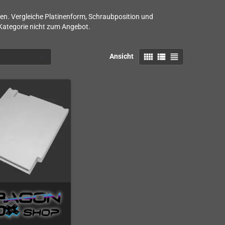
n. Vergleiche Platinenform, Schraubposition und
 Kategorie nicht zum Angebot.
view_comfy
view_list
view_headline
Ansicht