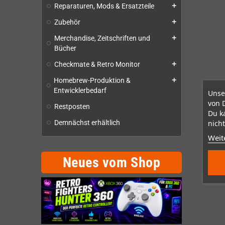
Reparaturen, Mods & Ersatzteile
add
Zubehör
add
Merchandise, Zeitschriften und
add
Bücher
Checkmate & Retro Monitor
add
Homebrew-Produktion &
add
Entwicklerbedarf
Unse
von 
Restposten
Du k
nicht
Demnächst erhältlich
Weit
Neues vom Shop