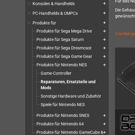
Für das NE
Konsolen & Handhelds
add
Die Gehäus
PC-Handhelds & UMPCs
add
gewünschte
Produkte für
add
Produkte für Sega Mega Drive
add
3 Artikel 
Produkte für Sega Saturn
add
Produkte für Sega Dreamcast
add
Produkte für Sega Game Gear
add
Produkte für Nintendo NES
add
Game-Controller
Reparaturen, Ersatzteile und
Mods
Sonstige Hardware und Zubehör
Spiele für Nintendo NES
Produkte für Nintendo SNES
add
Produkte für Nintendo 64
add
Produkte für Nintendo GameCube &
add