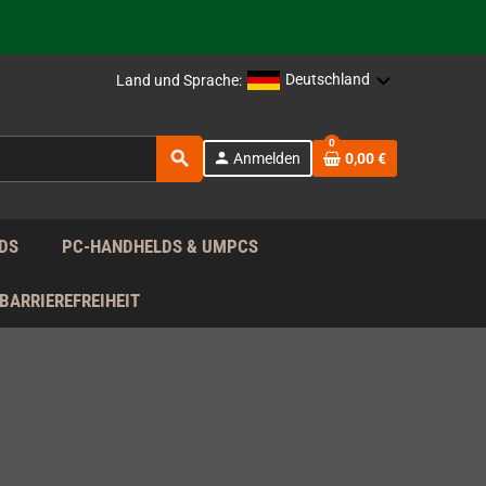
rag nach!
Deutschland
Land und Sprache:
rag nach!
0
search
person
Anmelden
0,00 €
rag nach!
DS
PC-HANDHELDS & UMPCS
BARRIEREFREIHEIT