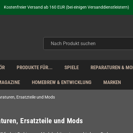
aufen nicht nur - wir KENNEN unsere Produkte. Du brauchst Hilfe? Dann f
Kostenfreier Versand ab 160 EUR (bei einigen Versanddienstleistern)
Seit über 20 Jahren Deine Anlaufstelle für neue Retro-Hardware!
Täglicher Versand Mo - Fr aus Deutschland - zollfrei innerhalb der EU!
aufen nicht nur - wir KENNEN unsere Produkte. Du brauchst Hilfe? Dann f
Kostenfreier Versand ab 160 EUR (bei einigen Versanddienstleistern)
Seit über 20 Jahren Deine Anlaufstelle für neue Retro-Hardware!
Täglicher Versand Mo - Fr aus Deutschland - zollfrei innerhalb der EU!
aufen nicht nur - wir KENNEN unsere Produkte. Du brauchst Hilfe? Dann f
ÖR
PRODUKTE FÜR...
SPIELE
REPARATUREN & MO
MAGAZINE
HOMEBREW & ENTWICKLUNG
MARKEN
raturen, Ersatzteile und Mods
turen, Ersatzteile und Mods