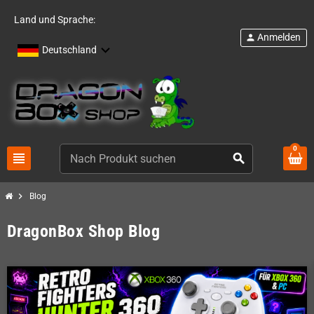
Land und Sprache:
Anmelden
person
Deutschland
0
view_headline
search
chevron_right
Blog
DragonBox Shop Blog