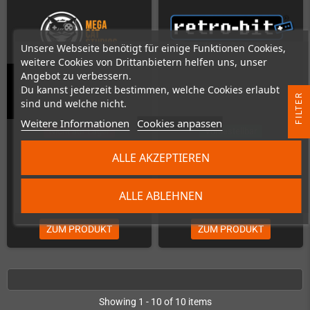
Unsere Webseite benötigt für einige Funktionen Cookies,
weitere Cookies von Drittanbietern helfen uns, unser
Angebot zu verbessern.
Du kannst jederzeit bestimmen, welche Cookies erlaubt
Little Medusa (Super Nintendo)
Psycho Dream (SNES)
R
sind und welche nicht.
Weitere Informationen
Cookies anpassen
F
I
L
T
E
Nicht auf Lager
Vorbestellbar
ALLE AKZEPTIEREN
ALLE ABLEHNEN
49,00 €
69,99 €
ZUM PRODUKT
ZUM PRODUKT
Showing 1 - 10 of 10 items