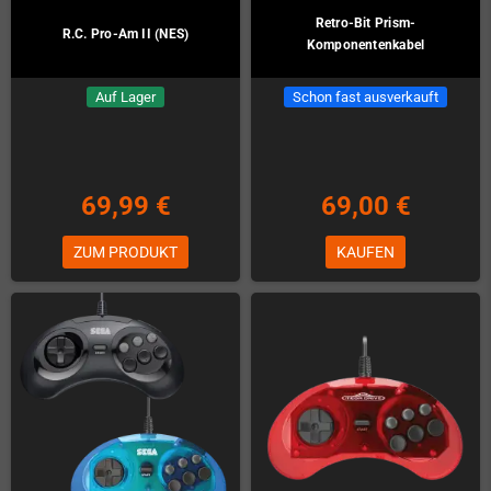
Retro-Bit Prism-
R.C. Pro-Am II (NES)
Komponentenkabel
Auf Lager
Schon fast ausverkauft
69,99 €
69,00 €
ZUM PRODUKT
KAUFEN