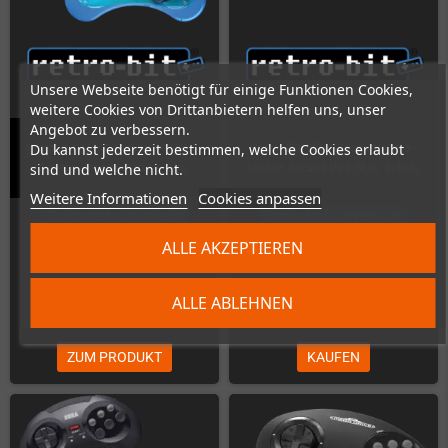
Unsere Webseite benötigt für einige Funktionen Cookies,
weitere Cookies von Drittanbietern helfen uns, unser
Angebot zu verbessern.
Du kannst jederzeit bestimmen, welche Cookies erlaubt
Retro-Bit SEGA Genesis / MD 6-
Retro-Bit SEGA Mega Drive 6-
sind und welche nicht.
button Arcade Pad (9-Pin)
button Arcade Pad (Rot, 9-Pin)
Weitere Informationen
Cookies anpassen
Schon fast ausverkauft
Schon fast ausverkauft
ALLE AKZEPTIEREN
ALLE ABLEHNEN
19,00 €
25,00 €
ZUM PRODUKT
KAUFEN