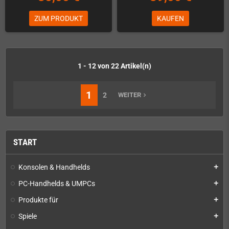
ZUM PRODUKT
KAUFEN
1 - 12 von 22 Artikel(n)
1
2
WEITER
navigate_next
START
Konsolen & Handhelds
add
PC-Handhelds & UMPCs
add
Produkte für
add
Spiele
add