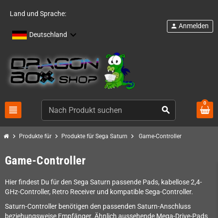
Land und Sprache:
Anmelden
person
Deutschland
0
view_headline
search
chevron_right
chevron_right
chevron_right
Produkte für
Produkte für Sega Saturn
Game-Controller
Game-Controller
Hier findest Du für den Sega Saturn passende Pads, kabellose 2,4-
GHz-Controller, Retro Receiver und kompatible Sega-Controller.
Saturn-Controller benötigen den passenden Saturn-Anschluss
beziehungsweise Empfänger. Ähnlich aussehende Mega-Drive-Pads