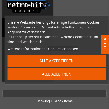
Unsere Webseite benötigt für einige Funktionen Cookies,
Retro-Bit SEGA MegaDrive BIG6
weitere Cookies von Drittanbietern helfen uns, unser
Arcade Pad (Schwarz, 9-Pin)
Angebot zu verbessern.
Du kannst jederzeit bestimmen, welche Cookies erlaubt
R
sind und welche nicht.
Nicht auf Lager
Weitere Informationen
Cookies anpassen
F
I
L
T
E
ALLE AKZEPTIEREN
20,00 €
ALLE ABLEHNEN
ZUM PRODUKT
Showing 1 - 9 of 9 items