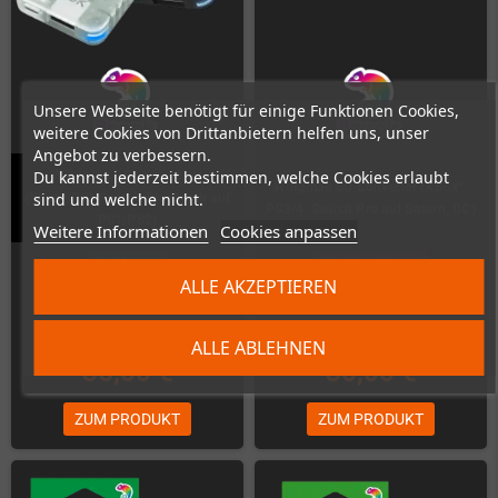
Unsere Webseite benötigt für einige Funktionen Cookies,
weitere Cookies von Drittanbietern helfen uns, unser
Angebot zu verbessern.
Du kannst jederzeit bestimmen, welche Cookies erlaubt
Wingman PS2 Konverter
Wingman SD Converter (XBox*,
sind und welche nicht.
(Xbox*/PS*/Switch/Bluetooth auf
PS3/4, Switch Pro auf Saturn, DC)
PS1/PS2)
Weitere Informationen
Cookies anpassen
Auf Lager
Nicht auf Lager
ALLE AKZEPTIEREN
ALLE ABLEHNEN
36,00 €
36,00 €
ZUM PRODUKT
ZUM PRODUKT