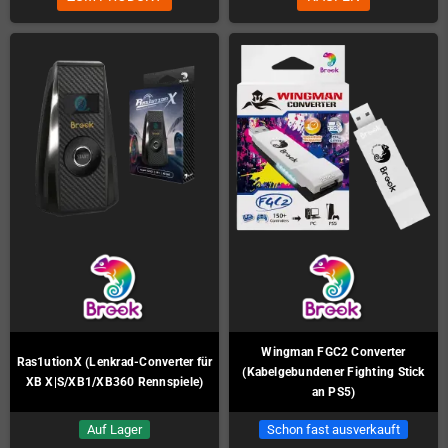
Wingman FGC2 Converter
Ras1utionX (Lenkrad-Converter für
(Kabelgebundener Fighting Stick
XB X|S/XB1/XB360 Rennspiele)
an PS5)
Auf Lager
Schon fast ausverkauft