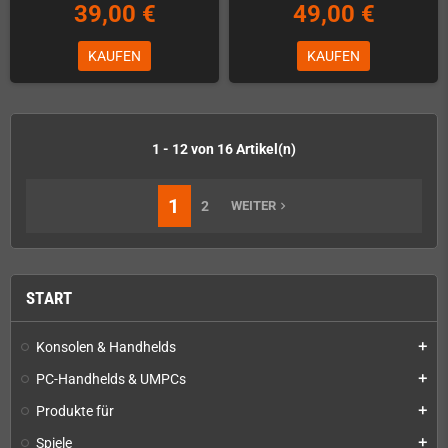
39,00 €
49,00 €
KAUFEN
KAUFEN
1 - 12 von 16 Artikel(n)
1
2
WEITER
navigate_next
START
Konsolen & Handhelds
add
PC-Handhelds & UMPCs
add
Produkte für
add
Spiele
add