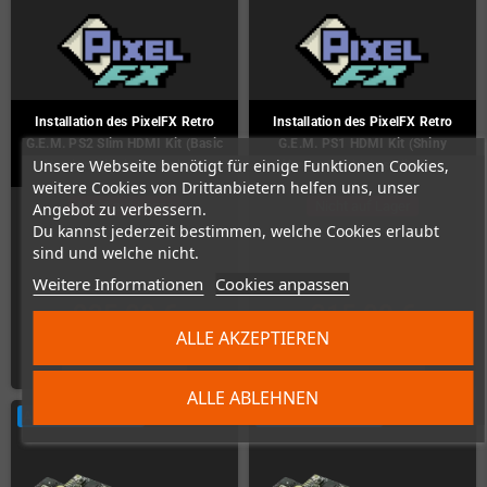
Installation des PixelFX Retro
Installation des PixelFX Retro
G.E.M. PS2 Slim HDMI Kit (Basic
G.E.M. PS1 HDMI Kit (Shiny
Unsere Webseite benötigt für einige Funktionen Cookies,
Version) (Kit ist enthalten)
Version) (inkl. Installation)
weitere Cookies von Drittanbietern helfen uns, unser
Nicht auf Lager
Nicht auf Lager
Angebot zu verbessern.
Du kannst jederzeit bestimmen, welche Cookies erlaubt
sind und welche nicht.
Weitere Informationen
Cookies anpassen
235,00 €
315,00 €
ALLE AKZEPTIEREN
ZUM PRODUKT
ZUM PRODUKT
ALLE ABLEHNEN
ARTIKELBÜNDEL
ARTIKELBÜNDEL