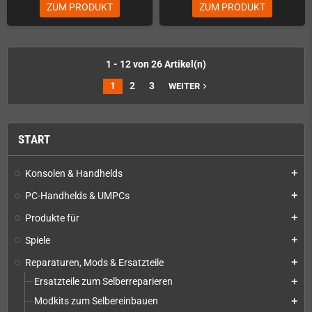
ZUM PRODUKT
ZUM PRODUKT
1 - 12 von 26 Artikel(n)
1
2
3
WEITER
navigate_next
START
Konsolen & Handhelds
add
PC-Handhelds & UMPCs
add
Produkte für
add
Spiele
add
Reparaturen, Mods & Ersatzteile
add
Ersatzteile zum Selberreparieren
add
Modkits zum Selbereinbauen
add