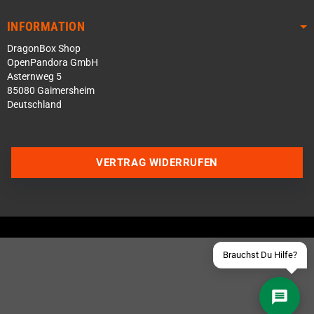
INFORMATION
DragonBox Shop
OpenPandora GmbH
Asternweg 5
85080 Gaimersheim
Deutschland
Über WhatsApp schreiben
Über Telegram schreiben
VERTRAG WIDERRUFEN
Discord Server beitreten
Facebook Messenger
Schick uns eine eMail
Brauchst Du Hilfe?