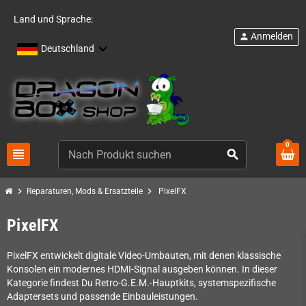
Land und Sprache:
Anmelden
person
Deutschland
0
view_headline
search
chevron_right
chevron_right
Reparaturen, Mods & Ersatzteile
PixelFX
PixelFX
PixelFX entwickelt digitale Video-Umbauten, mit denen klassische
Konsolen ein modernes HDMI-Signal ausgeben können. In dieser
Kategorie findest Du Retro-G.E.M.-Hauptkits, systemspezifische
Adaptersets und passende Einbauleistungen.