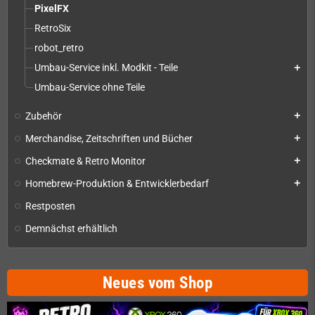
PixelFX
RetroSix
robot_retro
Umbau-Service inkl. Modkit - Teile
add
Umbau-Service ohne Teile
Zubehör
add
Merchandise, Zeitschriften und Bücher
add
Checkmate & Retro Monitor
add
Homebrew-Produktion & Entwicklerbedarf
add
Restposten
Demnächst erhältlich
Neues vom Shop