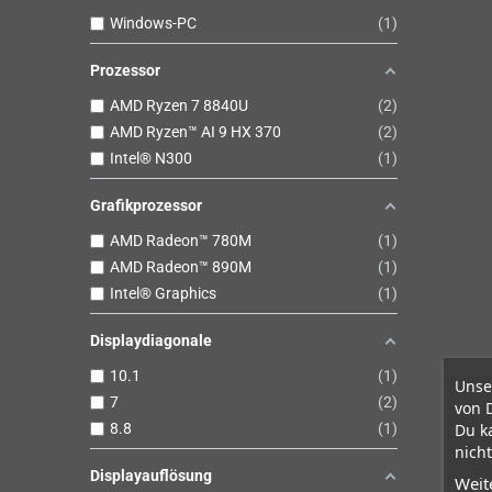
Windows-PC
1
Prozessor
AMD Ryzen 7 8840U
2
AMD Ryzen™ AI 9 HX 370
2
Intel® N300
1
Grafikprozessor
AMD Radeon™ 780M
1
AMD Radeon™ 890M
1
Intel® Graphics
1
Displaydiagonale
10.1
1
Unse
7
2
von 
Du k
8.8
1
nicht
Displayauflösung
Weit