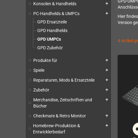
GPD-UMPCs 
Konsolen & Handhelds
add
Anschlüsse
PC-Handhelds & UMPCs
add
Hier finde
GPD Ersatzteile
Version ge
GPD Handhelds
GPD UMPCs
4 Artikel 
GPD Zubehör
Produkte für
add
Spiele
add
Reparaturen, Mods & Ersatzteile
add
Zubehör
add
Merchandise, Zeitschriften und
add
Bücher
Checkmate & Retro Monitor
add
Homebrew-Produktion &
add
Entwicklerbedarf