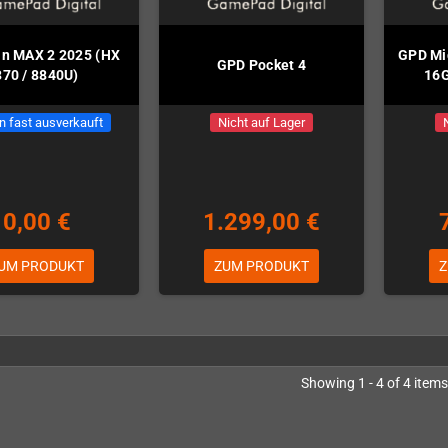
n MAX 2 2025 (HX
GPD Mic
GPD Pocket 4
370 / 8840U)
16G
n fast ausverkauft
Nicht auf Lager
0,00 €
1.299,00 €
UM PRODUKT
ZUM PRODUKT
Z
Showing 1 - 4 of 4 items