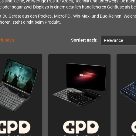
sind kleine, vollwertige PCs für Arbeit, Technik und unterwegs. Je na
 oder sogar zwei Displays in einem deutlich handlicheren Gehäuse als b
st Du Geräte aus den Pocket-, MicroPC-, Win-Max- und Duo-Reihen. Welch
hören, steht direkt beim Produkt.
gefunden
Sortiert nach:
Relevance