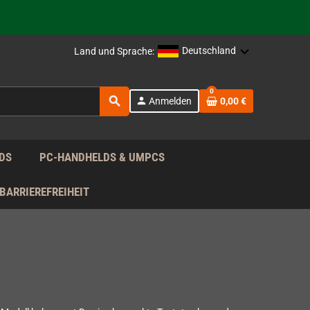
rag nach!
Deutschland
Land und Sprache:
rag nach!
0
search
person
Anmelden
0,00 €
rag nach!
DS
PC-HANDHELDS & UMPCS
BARRIEREFREIHEIT