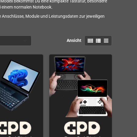
ch Modell bekommst Du eine kompakte Tastatur, besondere
ei einem normalen Notebook.
e Anschlüsse, Module und Leistungsdaten zur jeweiligen
view_comfy
view_list
view_headline
Ansicht