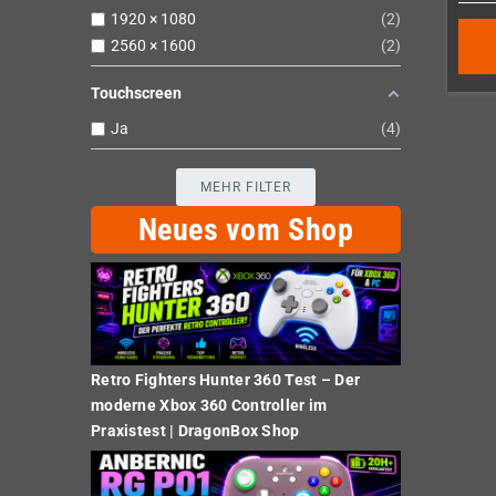
1920 × 1080
2
2560 × 1600
2
Touchscreen
Ja
4
MEHR FILTER
Neues vom Shop
Retro Fighters Hunter 360 Test – Der
moderne Xbox 360 Controller im
Praxistest | DragonBox Shop