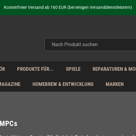
aufen nicht nur - wir KENNEN unsere Produkte. Du brauchst Hilfe? Dann f
Kostenfreier Versand ab 160 EUR (bei einigen Versanddienstleistern)
Seit über 20 Jahren Deine Anlaufstelle für neue Retro-Hardware!
Täglicher Versand Mo - Fr aus Deutschland - zollfrei innerhalb der EU!
aufen nicht nur - wir KENNEN unsere Produkte. Du brauchst Hilfe? Dann f
Kostenfreier Versand ab 160 EUR (bei einigen Versanddienstleistern)
Seit über 20 Jahren Deine Anlaufstelle für neue Retro-Hardware!
Täglicher Versand Mo - Fr aus Deutschland - zollfrei innerhalb der EU!
aufen nicht nur - wir KENNEN unsere Produkte. Du brauchst Hilfe? Dann f
ÖR
PRODUKTE FÜR...
SPIELE
REPARATUREN & MO
MAGAZINE
HOMEBREW & ENTWICKLUNG
MARKEN
UMPCs