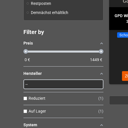
Restposten
Demnächst erhältlich
GPD Wi
Filter by
Scho
Preis
0
€
1449
€
Hersteller
Z
Reduziert
1
Auf Lager
1
System