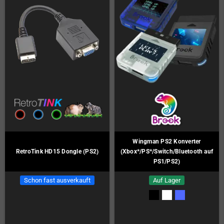
Wingman PS2 Konverter
RetroTink HD15 Dongle (PS2)
(Xbox*/PS*/Switch/Bluetooth auf
PS1/PS2)
Schon fast ausverkauft
Auf Lager