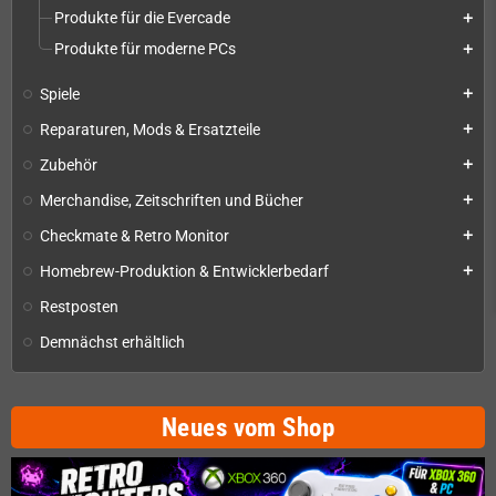
Produkte für die Evercade
add
Produkte für moderne PCs
add
Spiele
add
Reparaturen, Mods & Ersatzteile
add
Zubehör
add
Merchandise, Zeitschriften und Bücher
add
Checkmate & Retro Monitor
add
Homebrew-Produktion & Entwicklerbedarf
add
Restposten
Demnächst erhältlich
Neues vom Shop