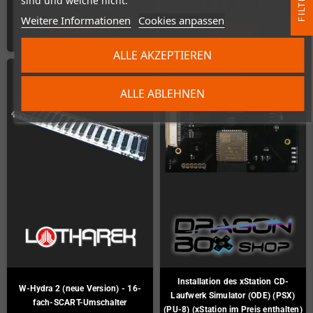
R
sind und welche nicht.
99,00 €
124,90 €
Weitere Informationen
Cookies anpassen
F
I
L
T
E
ZUM PRODUKT
KAUFEN
ALLE AKZEPTIEREN
ARTIKELBÜNDEL
ALLE ABLEHNEN
Installation des xStation CD-
W-Hydra 2 (neue Version) - 16-
Laufwerk Simulator (ODE) (PSX)
fach-SCART-Umschalter
(PU-8) (xStation im Preis enthalten)