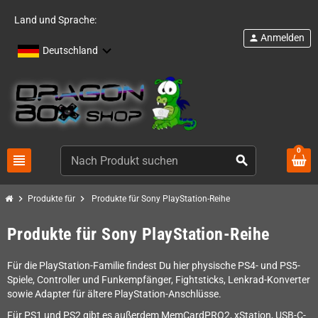
Land und Sprache:
Anmelden
person
Deutschland
0
view_headline
search
chevron_right
chevron_right
Produkte für
Produkte für Sony PlayStation-Reihe
Produkte für Sony PlayStation-Reihe
Für die PlayStation-Familie findest Du hier physische PS4- und PS5-
Spiele, Controller und Funkempfänger, Fightsticks, Lenkrad-Konverter
sowie Adapter für ältere PlayStation-Anschlüsse.
Für PS1 und PS2 gibt es außerdem MemCardPRO2, xStation, USB-C-