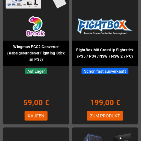
Wingman FGC2 Converter
FightBox M8 CrossUp Fightstick
(Kabelgebundener Fighting Stick
(PS5 / PS4 / NSW / NSW 2 / PC)
an PS5)
Auf Lager
Schon fast ausverkauft
59,00 €
199,00 €
KAUFEN
ZUM PRODUKT