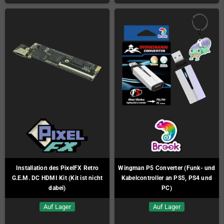
Installation des PixelFX Retro
Wingman P5 Converter (Funk- und
G.E.M. DC HDMI Kit (Kit ist nicht
Kabelcontroller an PS5, PS4 und
dabei)
PC)
Auf Lager
Auf Lager