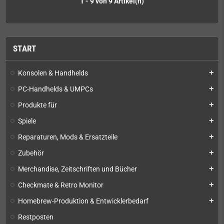
1 - 9 von 9 Artikel(n)
START
Konsolen & Handhelds
add
PC-Handhelds & UMPCs
add
Produkte für
add
Spiele
add
Reparaturen, Mods & Ersatzteile
add
Zubehör
add
Merchandise, Zeitschriften und Bücher
add
Checkmate & Retro Monitor
add
Homebrew-Produktion & Entwicklerbedarf
add
Restposten