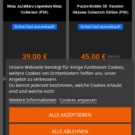
Ninja JaJaMaru Legendary Ninja
Puzzle Bobble 3D: Vacation
Collection (PS4)
Odyssey Collector's Edition (PS4)
Schon fast ausverkauft
Schon fast ausverkauft
39,00 €
45,00 €
55,00 €
Unsere Webseite benötigt für einige Funktionen Cookies,
KAUFEN
KAUFEN
weitere Cookies von Drittanbietern helfen uns, unser
Angebot zu verbessern.
Du kannst jederzeit bestimmen, welche Cookies erlaubt
sind und welche nicht.
Weitere Informationen
Cookies anpassen
ALLE AKZEPTIEREN
ALLE ABLEHNEN