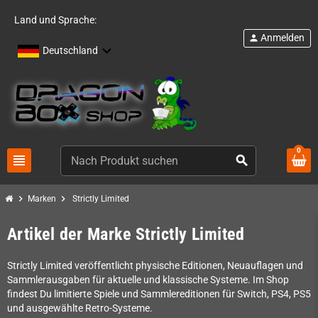
Land und Sprache:
Anmelden
person
Deutschland
0
view_headline
search
chevron_right
chevron_right
Marken
Strictly Limited
Artikel der Marke Strictly Limited
Strictly Limited veröffentlicht physische Editionen, Neuauflagen und
Sammlerausgaben für aktuelle und klassische Systeme. Im Shop
findest Du limitierte Spiele und Sammlereditionen für Switch, PS4, PS5
und ausgewählte Retro-Systeme.